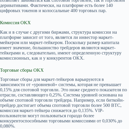
позволяет заниматься как спотовой торговлей, так и торговлей
деривативами. Фактически, на платформе есть более 140
цифровых токенов и колоссальные 400 торговых пар.
Комиссия OKX
Как и в случае с другими биржами, структура комиссии на
платформе зависит от того, является ли инвестор маркет-
мейкером или маркет-тейкером. Поскольку размер капитала
имеет значение, большинство трейдеров являются маркет-
тейкерами и, следовательно, имеют определенную структуру
комиссионных, как и у конкурентов OKX.
Торговые сборы OKX
Торговые сборы для маркет-тейкеров варьируются в
зависимости от «уровневой» системы, которая не превышает
0,15% для спотовой торговли. Это ниже среднего показателя по
отрасли, составляющего 0,25%. Система уровней основана на
объеме спотовой торговли трейдера. Например, если биткойн-
трейдер достигает объема спотовой торговли более 500 BTC,
комиссия маркет-тейкера снижается до 0,135%. VIP-
пользователи могут пользоваться гораздо более
конкурентоспособными торговыми комиссиями от 0,030% до
0,080%.