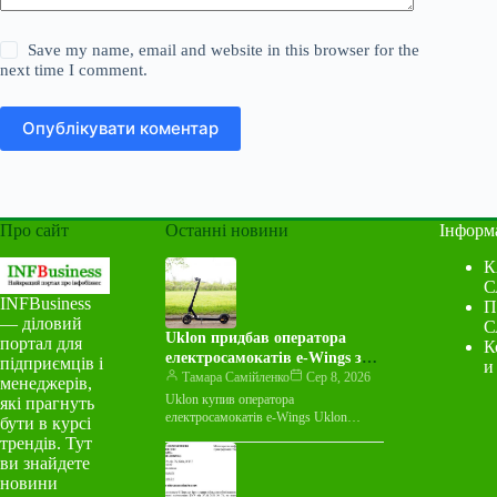
Save my name, email and website in this browser for the
next time I comment.
Опублікувати коментар
Про сайт
Останні новини
Інформ
К
С
INFBusiness
П
— діловий
С
Uklon придбав оператора
портал для
К
електросамокатів e-Wings за
підприємців і
и
понад 97 мільйонів гривень
Тамара Самійленко
Сер 8, 2026
менеджерів,
Uklon купив оператора
які прагнуть
електросамокатів e-Wings Uklon
бути в курсі
придбав 100% корпоративних прав
трендів. Тут
українського оператора
ви знайдете
електросамокатів e-Wings. Сума угоди
новини
становила 97,6 млн грн…