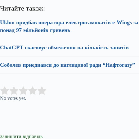
Читайте також:
Uklon придбав оператора електросамокатів e-Wings за
понад 97 мільйонів гривень
ChatGPT скасовує обмеження на кількість запитів
Соболев приєднався до наглядової ради “Нафтогазу”
Submit Rating
Rate this item:
No votes yet.
Залишити відповідь