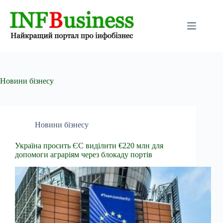
Перейти
до
вмісту
Новини бізнесу
Новини бізнесу
Україна просить ЄС виділити €220 млн для
допомоги аграріям через блокаду портів