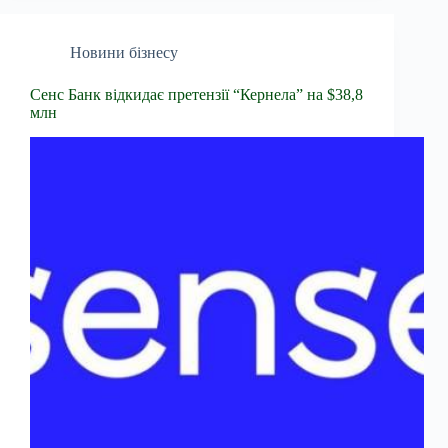
Новини бізнесу
Сенс Банк відкидає претензії “Кернела” на $38,8
млн