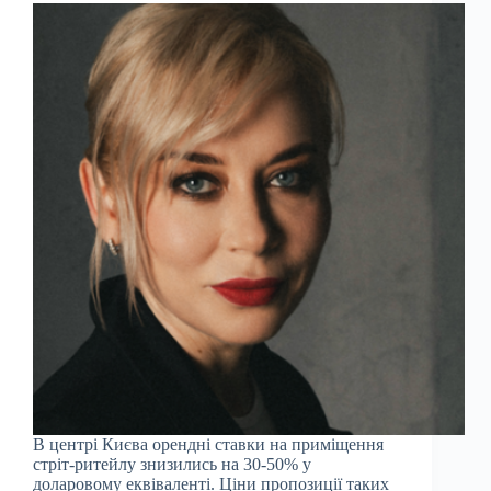
В центрі Києва орендні ставки на приміщення
стріт-ритейлу знизились на 30-50% у
доларовому еквіваленті. Ціни пропозиції таких