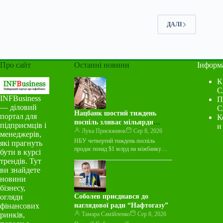
ДАЛІ
Про сайт
Останні новини
Інформ
К
С
INFBusiness
П
— діловий
С
Нацбанк шостий тиждень
портал для
К
поспіль зливає мільярди
підприємців і
и
валюти на міжбанку
Лука Присяжнюк
Сер 8, 2026
менеджерів,
НБУ четвертий тиждень поспіль
які прагнуть
продає понад $1 млрд на міжбанку
бути в курсі
Національний банк України протягом
трендів. Тут
тижня з 3 по 7 серпня…
ви знайдете
новини
бізнесу,
огляди
Соболев приєднався до
фінансових
наглядової ради “Нафтогазу”
ринків,
Тамара Самійленко
Сер 8, 2026