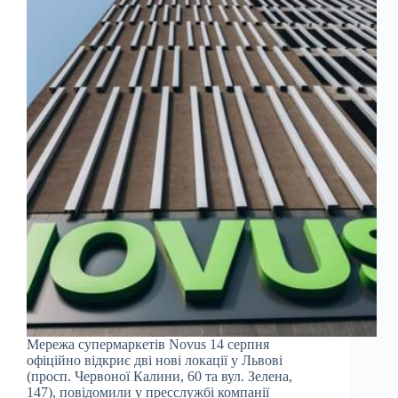
Мережа супермаркетів Novus 14 серпня
офіційно відкриє дві нові локації у Львові
(просп. Червоної Калини, 60 та вул. Зелена,
147), повідомили у пресслужбі компанії