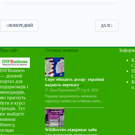
ПОПЕРЕДНІЙ
ДАЛІ
Про сайт
Останні новини
Інформ
К
С
INFBusiness
П
— діловий
С
Євро обходить долар: українці
портал для
К
надають перевагу
підприємців і
и
європейській валюті вже пів
Лука Присяжнюк
Сер 8, 2026
менеджерів,
року
Українці продовжують змінювати
які прагнуть
структуру попиту на готівкову валюту.
бути в курсі
Українці продовжують змінювати
трендів. Тут
структуру попиту на готівкову валюту.
ви знайдете
У липні 2026 року…
новини
бізнесу,
огляди
Wildberries відкриває хаби