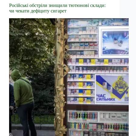
Російські обстріли знищили тютюнові склади:
чи чекати дефіциту сигарет