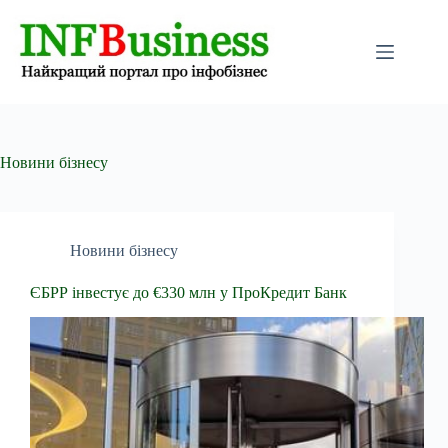
Перейти
до
вмісту
Новини бізнесу
Новини бізнесу
ЄБРР інвестує до €330 млн у ПроКредит Банк