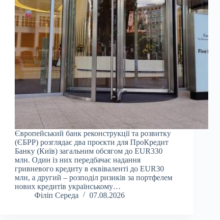
Європейський банк реконструкції та розвитку
(ЄБРР) розглядає два проєкти для ПроКредит
Банку (Київ) загальним обсягом до EUR330
млн. Один із них передбачає надання
гривневого кредиту в еквіваленті до EUR30
млн, а другий – розподіл ризиків за портфелем
нових кредитів українському…
Філіп Середа
07.08.2026