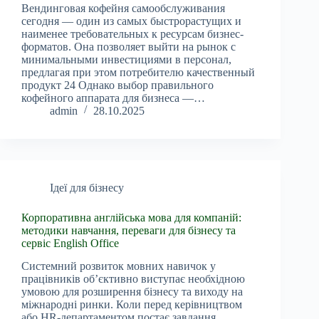
Вендинговая кофейня самообслуживания
сегодня — один из самых быстрорастущих и
наименее требовательных к ресурсам бизнес-
форматов. Она позволяет выйти на рынок с
минимальными инвестициями в персонал,
предлагая при этом потребителю качественный
продукт 24 Однако выбор правильного
кофейного аппарата для бизнеса —…
admin
28.10.2025
Ідеї для бізнесу
Корпоративна англійська мова для компаній:
методики навчання, переваги для бізнесу та
сервіс English Office
Системний розвиток мовних навичок у
працівників об’єктивно виступає необхідною
умовою для розширення бізнесу та виходу на
міжнародні ринки. Коли перед керівництвом
або HR-департаментом постає завдання