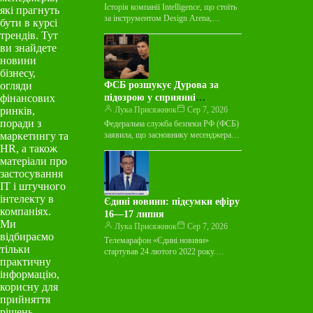
смак
Історія компанії Intelligence, що стоїть
які прагнуть
за інструментом Design Arena,
бути в курсі
почалася за кілька тижнів до
трендів. Тут
випускних іспитів у 2025 році.
ви знайдете
Засновниця…
новини
бізнесу,
огляди
ФСБ розшукує Дурова за
фінансових
підозрою у сприянні
ринків,
тероризму
Лука Присяжнюк
Сер 7, 2026
поради з
Федеральна служба безпеки РФ (ФСБ)
маркетингу та
заявила, що засновнику месенджера
Telegram Павлу Дурову висунули
HR, а також
звинувачення у «сприянні тероризму»
матеріали про
та оголосили його…
застосування
ІТ і штучного
інтелекту в
Єдині новини: підсумки ефіру
компаніях.
16—17 липня
Ми
Лука Присяжнюк
Сер 7, 2026
відбираємо
Телемарафон «Єдині новини»
тільки
стартував 24 лютого 2022 року.
практичну
«Детектор медіа» відстежує його з 21
інформацію,
березня того ж року, застосовуючи
відповідну…
корисну для
прийняття
рішень.