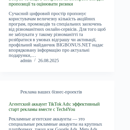
пропозиції та оцінювати ризики
Сучасний цифровий простір пропонує
користувачам величезну кількість акційних
програм, промокодів та спеціальних заохочень
від різноманітних онлайн-сервісів. Для того щоб
не заблукати у такому різноманітті та
розібратися в умовах відграшу чи активації,
профільний майданчик BIGBONUS.NET надає
впорядковану інформацію про актуальні
подарунки,…
admin
26.08.2025
Реклама ваших бізнес-проектів
Агентский аккаунт TikTok Ads: эффективный
старт рекламы вместе с Tech4You
Рекламные агентские аккаунты — это
специальные рекламные аккаунты на крупных
платформах, таких как Google Ads, Meta Ads