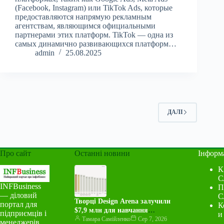
(Facebook, Instagram) или TikTok Ads, которые
предоставляются напрямую рекламным
агентствам, являющимся официальными
партнерами этих платформ. TikTok — одна из
самых динамично развивающихся платформ…
admin
25.08.2025
ДАЛІ
Про сайт
Останні новини
Інформ
К
С
INFBusiness
П
— діловий
С
Творці Design Arena залучили
портал для
К
$7,9 млн для навчання
підприємців і
и
штучного інтелекту відчувати
Тамара Самійленко
Сер 7, 2026
менеджерів,