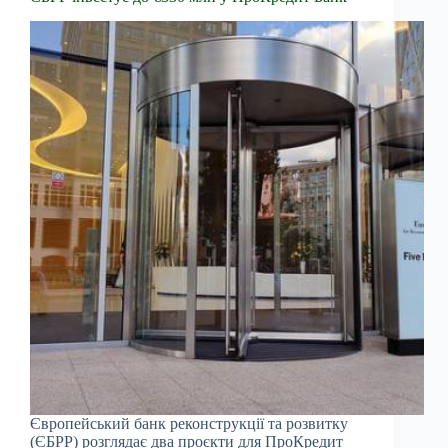
Європейський банк реконструкції та розвитку
(ЄБРР) розглядає два проєкти для ПроКредит