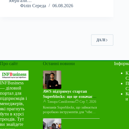
зберігали…
Філіп Середа
06.08.2026
ДАЛІ
Про сайт
Останні новини
Інформ
К
С
INFBusiness
П
— діловий
С
AWS підтримує стартап
портал для
К
Superblocks: що це означає
підприємців і
и
для індустрії
Тамара Самійленко
Сер 7, 2026
менеджерів,
Компанія Superblocks, що займається
які прагнуть
розробкою інструментів для “vibe
бути в курсі
coding”, оголосила про багаторічну
трендів. Тут
угоду про спільний маркетинг із
ви знайдете
Amazon Web Services…