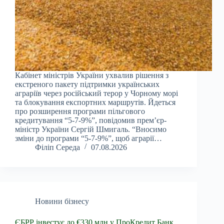
Кабінет міністрів України ухвалив рішення з
екстреного пакету підтримки українських
аграріїв через російський терор у Чорному морі
та блокування експортних маршрутів. Йдеться
про розширення програми пільгового
кредитування “5-7-9%”, повідомив прем’єр-
міністр України Сергій Шмигаль. “Вносимо
зміни до програми “5-7-9%”, щоб аграрії…
Філіп Середа
07.08.2026
Новини бізнесу
ЄБРР інвестує до €330 млн у ПроКредит Банк