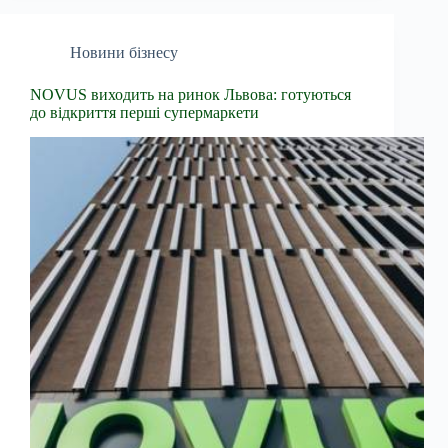
Новини бізнесу
NOVUS виходить на ринок Львова: готуються
до відкриття перші супермаркети