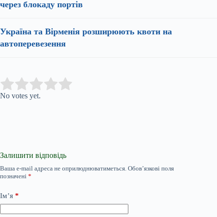
через блокаду портів
Україна та Вірменія розширюють квоти на
автоперевезення
Submit Rating
Rate this item:
No votes yet.
Залишити відповідь
Ваша e-mail адреса не оприлюднюватиметься.
Обов’язкові поля
позначені
*
Ім’я
*