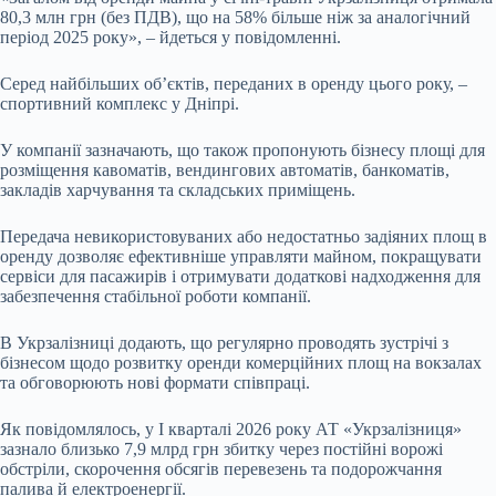
80,3 млн грн (без ПДВ), що на 58% більше ніж за аналогічний
період 2025 року», – йдеться у повідомленні.
Серед найбільших об’єктів, переданих в оренду цього року, –
спортивний комплекс у Дніпрі.
У компанії зазначають, що також пропонують бізнесу площі для
розміщення кавоматів, вендингових автоматів, банкоматів,
закладів харчування та складських приміщень.
Передача невикористовуваних або недостатньо задіяних площ в
оренду дозволяє ефективніше управляти майном, покращувати
сервіси для пасажирів і отримувати додаткові надходження для
забезпечення стабільної роботи компанії.
В Укрзалізниці додають, що регулярно проводять зустрічі з
бізнесом щодо розвитку оренди комерційних площ на вокзалах
та обговорюють нові формати співпраці.
Як повідомлялось, у І кварталі 2026 року АТ «Укрзалізниця»
зазнало близько 7,9 млрд грн збитку через постійні ворожі
обстріли, скорочення обсягів перевезень та подорожчання
палива й електроенергії.