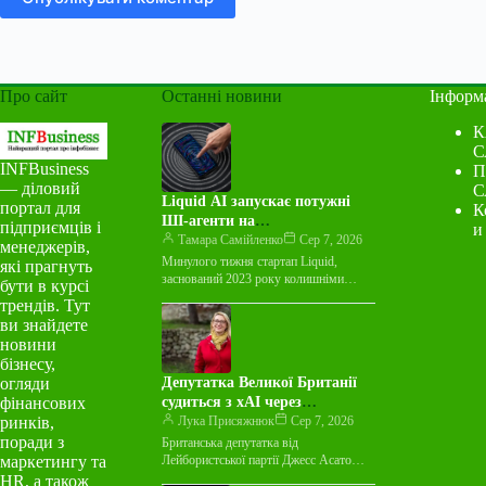
Про сайт
Останні новини
Інформ
К
С
INFBusiness
П
— діловий
С
Liquid AI запускає потужні
портал для
К
ШІ-агенти на
підприємців і
и
мікрокомп’ютерах
Тамара Самійленко
Сер 7, 2026
менеджерів,
Минулого тижня стартап Liquid,
які прагнуть
заснований 2023 року колишніми
бути в курсі
науковцями з MIT, представив
трендів. Тут
LFM2.5-2.6B — нову мовну модель з
ви знайдете
відкритими ваговими…
новини
бізнесу,
огляди
Депутатка Великої Британії
фінансових
судиться з xAI через
ринків,
порнографічні зображення
Лука Присяжнюк
Сер 7, 2026
поради з
Британська депутатка від
маркетингу та
Лейбористської партії Джесс Асато
подала до суду на компанію xAI Ілона
HR, а також