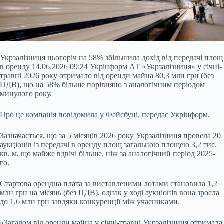
Укрзалізниця цьогоріч на 58% збільшила дохід від передачі площ
в оренду 14.06.2026 09:24 Укрінформ АТ «Укрзалізниця» у січні-
травні 2026 року отримало від оренди майна 80,3 млн грн (без
ПДВ), що на 58% більше порівняно з аналогічним періодом
минулого року.
Про це компанія повідомила у Фейсбуці, передає Укрінформ.
Зазначається, що за 5 місяців 2026 року Укрзалізниця провела 20
аукціонів із передачі в оренду площ загальною площею 3,2 тис.
кв. м, що майже вдвічі більше, ніж за
аналогічний період 2025-
го.
Стартова орендна плата за виставленими лотами становила 1,2
млн грн на місяць (без ПДВ), однак у ході аукціонів вона зросла
до 1,6 млн грн завдяки конкуренції між учасниками.
«Загалом від оренди майна у січні-травні Укрзалізниця отримала