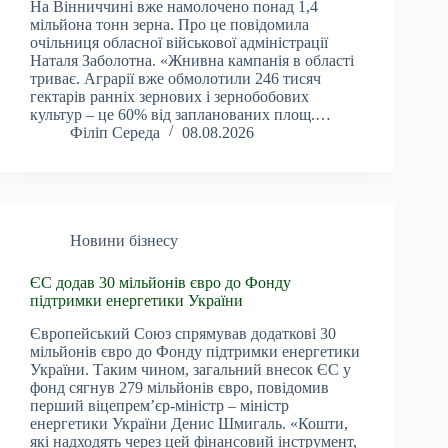
На Вінниччині вже намолочено понад 1,4
мільйона тонн зерна. Про це повідомила
очільниця обласної військової адміністрації
Наталя Заболотна. «Жнивна кампанія в області
триває. Аграрії вже обмолотили 246 тисяч
гектарів ранніх зернових і зернобобових
культур – це 60% від запланованих площ.…
Філіп Середа
08.08.2026
Новини бізнесу
ЄС додав 30 мільйонів євро до Фонду
підтримки енергетики України
Європейський Союз спрямував додаткові 30
мільйонів євро до Фонду підтримки енергетики
України. Таким чином, загальний внесок ЄС у
фонд сягнув 279 мільйонів євро, повідомив
перший віцепрем’єр-міністр – міністр
енергетики України Денис Шмигаль. «Кошти,
які надходять через цей фінансовий інструмент,