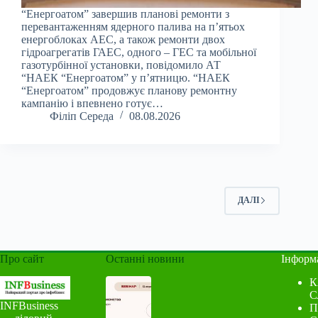
“Енергоатом” завершив планові ремонти з
перевантаженням ядерного палива на п’ятьох
енергоблоках АЕС, а також ремонти двох
гідроагрегатів ГАЕС, одного – ГЕС та мобільної
газотурбінної установки, повідомило АТ
“НАЕК “Енергоатом” у п’ятницю. “НАЕК
“Енергоатом” продовжує планову ремонтну
кампанію і впевнено готує…
Філіп Середа
08.08.2026
ДАЛІ
Про сайт
Останні новини
Інформ
К
С
INFBusiness
П