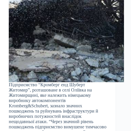
Підприємство “Кромберг енд Шуберт
Житомир”, розташоване в селі Оліївка на
Житомирщині, яке належить німецькому
виробнику автокомпонентів
Kromberg&Schubert, зазнало значних
пошкоджень та руйнувань інфраструктури й
виробничих потужностей внаслідок
нещодавньої атаки. “Через значний рівень
пошкоджень підприємство вимушене тимчасово