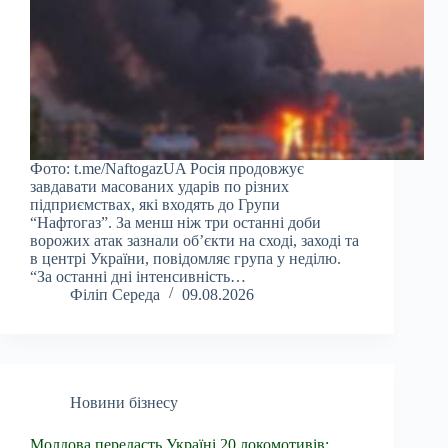
Фото: t.me/NaftogazUA Росія продовжує
завдавати масованих ударів по різних
підприємствах, які входять до Групи
“Нафтогаз”. За менш ніж три останні доби
ворожих атак зазнали об’єкти на сході, заході та
в центрі України, повідомляє група у неділю.
“За останні дні інтенсивність…
Філіп Середа
09.08.2026
Новини бізнесу
Молдова передасть Україні 20 локомотивів: