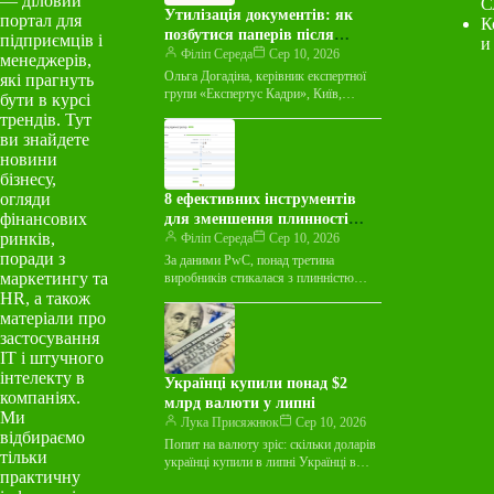
— діловий
С
Утилізація документів: як
портал для
К
позбутися паперів після
підприємців і
и
терміну зберігання
Філіп Середа
Сер 10, 2026
менеджерів,
Ольга Догадіна, керівник експертної
які прагнуть
групи «Експертус Кадри», Київ,
бути в курсі
розповідає, як правильно знищувати
трендів. Тут
документи. Документи, строк
ви знайдете
зберігання яких закінчився, знищують
новини
централізовано…
бізнесу,
огляди
8 ефективних інструментів
фінансових
для зменшення плинності
ринків,
кадрів на виробництві
Філіп Середа
Сер 10, 2026
поради з
За даними PwC, понад третина
маркетингу та
виробників стикалася з плинністю
виробничого персоналу понад 10% за
HR, а також
останні шість місяців. Водночас лише
матеріали про
48%…
застосування
ІТ і штучного
інтелекту в
Українці купили понад $2
компаніях.
млрд валюти у липні
Ми
Лука Присяжнюк
Сер 10, 2026
відбираємо
Попит на валюту зріс: скільки доларів
тільки
українці купили в липні Українці в
практичну
липні збільшили обсяги операцій з