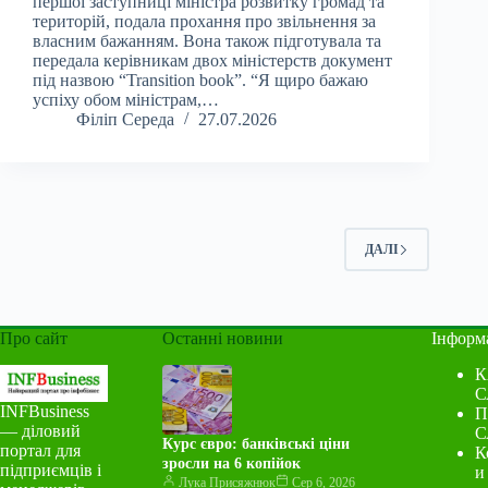
першої заступниці міністра розвитку громад та
територій, подала прохання про звільнення за
власним бажанням. Вона також підготувала та
передала керівникам двох міністерств документ
під назвою “Transition book”. “Я щиро бажаю
успіху обом міністрам,…
Філіп Середа
27.07.2026
ДАЛІ
Про сайт
Останні новини
Інформ
К
С
INFBusiness
П
— діловий
С
Курс євро: банківські ціни
портал для
К
зросли на 6 копійок
підприємців і
и
Лука Присяжнюк
Сер 6, 2026