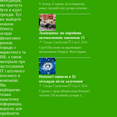
менеджерів,
У четвер, 6 серпня, на готівковому
які прагнуть
ринку середній курс долара залишився
бути в курсі
незмінним у покупці та зріс на 3
трендів. Тут
копійки у…
ви знайдете
новини
бізнесу,
огляди
Львівщина: як виробник
фінансових
автокилимків завоював 15
ринків,
країн світу
Тамара Самійленко
Сер 6, 2026
поради з
Сергій Кухленко на виробництві
маркетингу та
автокилимків Stingray. Фото надано
пресслужбою Майже десятиліття
HR, а також
виробник автокилимків Stingray
матеріали про
працював лише на українському ринку
застосування
й…
ІТ і штучного
інтелекту в
Horizon3 оцінили в $2
компаніях.
мільярди після залучення
Ми
$250 мільйонів на тлі
Тамара Самійленко
Сер 6, 2026
відбираємо
зростання ШІ-загроз
Стартап у сфері кібербезпеки Horizon3
тільки
залучив 250 мільйонів доларів у
практичну
рамках раунду фінансування Series E,
інформацію,
досягнувши оцінки в 2 мільярди…
корисну для
прийняття