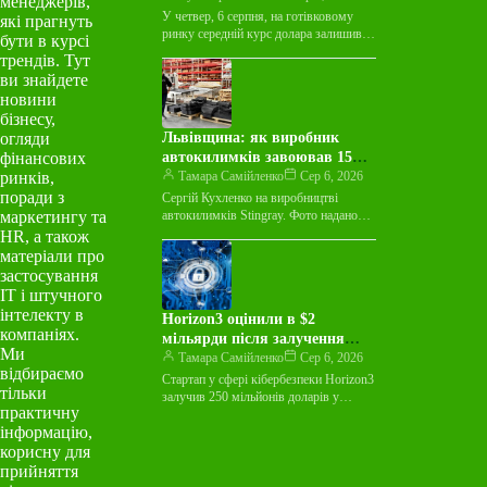
менеджерів,
У четвер, 6 серпня, на готівковому
які прагнуть
ринку середній курс долара залишився
бути в курсі
незмінним у покупці та зріс на 3
трендів. Тут
копійки у…
ви знайдете
новини
бізнесу,
огляди
Львівщина: як виробник
фінансових
автокилимків завоював 15
ринків,
країн світу
Тамара Самійленко
Сер 6, 2026
поради з
Сергій Кухленко на виробництві
маркетингу та
автокилимків Stingray. Фото надано
пресслужбою Майже десятиліття
HR, а також
виробник автокилимків Stingray
матеріали про
працював лише на українському ринку
застосування
й…
ІТ і штучного
інтелекту в
Horizon3 оцінили в $2
компаніях.
мільярди після залучення
Ми
$250 мільйонів на тлі
Тамара Самійленко
Сер 6, 2026
відбираємо
зростання ШІ-загроз
Стартап у сфері кібербезпеки Horizon3
тільки
залучив 250 мільйонів доларів у
практичну
рамках раунду фінансування Series E,
інформацію,
досягнувши оцінки в 2 мільярди…
корисну для
прийняття