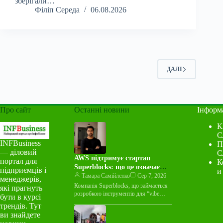
зберігали…
Філіп Середа
06.08.2026
ДАЛІ
Про сайт
Останні новини
Інформ
К
С
INFBusiness
П
— діловий
С
AWS підтримує стартап
портал для
К
Superblocks: що це означає
підприємців і
и
для індустрії
Тамара Самійленко
Сер 7, 2026
менеджерів,
Компанія Superblocks, що займається
які прагнуть
розробкою інструментів для “vibe
бути в курсі
coding”, оголосила про багаторічну
трендів. Тут
угоду про спільний маркетинг із
ви знайдете
Amazon Web Services…