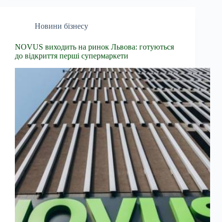
Новини бізнесу
NOVUS виходить на ринок Львова: готуються
до відкриття перші супермаркети