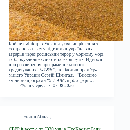
Кабінет міністрів України ухвалив рішення з
екстреного пакету підтримки українських
аграріїв через російський терор у Чорному морі
та блокування експортних маршрутів. Йдеться
про розширення програми пільгового
кредитування “5-7-9%”, повідомив прем’єр-
міністр України Сергій Шмигаль. “Вносимо
зміни до програми “5-7-9%”, щоб аграрії…
Філіп Середа
07.08.2026
Новини бізнесу
ЄБРР інвестує до €330 млн у ПроКредит Банк