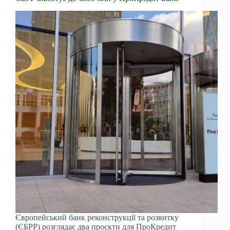
Європейський банк реконструкції та розвитку
(ЄБРР) розглядає два проєкти для ПроКредит