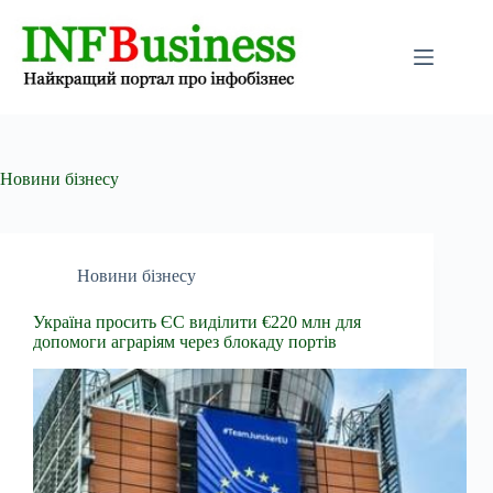
Перейти
до
вмісту
Новини бізнесу
Новини бізнесу
Україна просить ЄС виділити €220 млн для
допомоги аграріям через блокаду портів