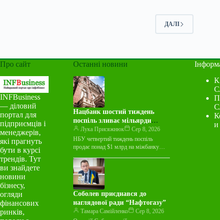
ДАЛІ
Про сайт
Останні новини
Інформ
К
С
INFBusiness
П
— діловий
С
Нацбанк шостий тиждень
портал для
К
поспіль зливає мільярди
підприємців і
и
валюти на міжбанку
Лука Присяжнюк
Сер 8, 2026
менеджерів,
НБУ четвертий тиждень поспіль
які прагнуть
продає понад $1 млрд на міжбанку
бути в курсі
Національний банк України протягом
трендів. Тут
тижня з 3 по 7 серпня…
ви знайдете
новини
бізнесу,
огляди
Соболев приєднався до
фінансових
наглядової ради “Нафтогазу”
ринків,
Тамара Самійленко
Сер 8, 2026