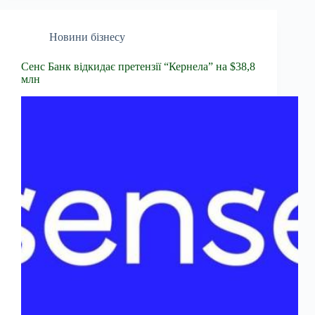
Новини бізнесу
Сенс Банк відкидає претензії “Кернела” на $38,8
млн