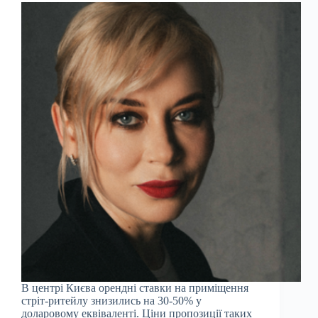
В центрі Києва орендні ставки на приміщення
стріт-ритейлу знизились на 30-50% у
доларовому еквіваленті. Ціни пропозиції таких