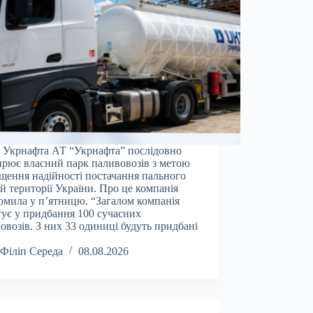
 Укрнафта АТ “Укрнафта” послідовно
рює власний парк паливовозів з метою
щення надійності постачання пального
ій території України. Про це компанія
омила у п’ятницю. “Загалом компанія
тує у придбання 100 сучасних
овозів. З них 33 одиниці будуть придбані
Філіп Середа
08.08.2026