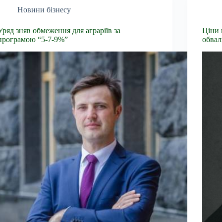
Новини бізнесу
Уряд зняв обмеження для аграріїв за
Ціни 
програмою “5-7-9%”
обвал