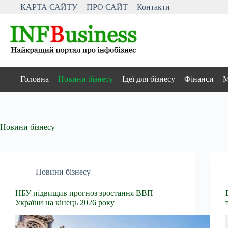
Перейти
КАРТА САЙТУ
ПРО САЙТ
Контакти
до
вмісту
Головна
Новини бізнесу
Ідеї для бізнесу
Фінанси
М
Новини бізнесу
Новини бізнесу
НБУ підвищив прогноз зростання ВВП
України на кінець 2026 року