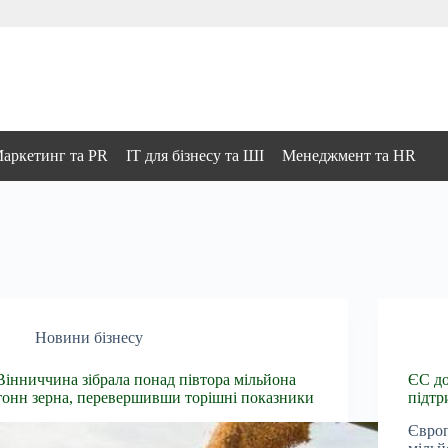
аркетинг та PR
IT для бізнесу та ШІ
Менеджмент та HR
Новини бізнесу
Вінниччина зібрала понад півтора мільйона
ЄС до
тонн зерна, перевершивши торішні показники
підтр
Європ