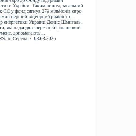
онів євро до Фонду підтримки
етики України. Таким чином, загальний
к ЄС у фонд сягнув 279 мільйонів євро,
омив перший віцепрем’єр-міністр –
тр енергетики України Денис Шмигаль.
и, які надходять через цей фінансовий
умент, допомагають…
Філіп Середа
08.08.2026