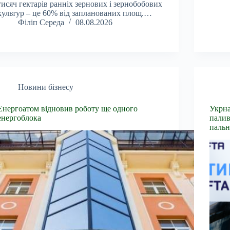
тисяч гектарів ранніх зернових і зернобобових
культур – це 60% від запланованих площ.…
Філіп Середа
08.08.2026
Новини бізнесу
Енергоатом відновив роботу ще одного
Укрна
енергоблока
палив
пальн