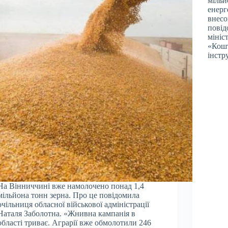
мільй
енерг
внесо
повід
мініс
«Кошт
інстр
На Вінниччині вже намолочено понад 1,4
мільйона тонн зерна. Про це повідомила
очільниця обласної військової адміністрації
Наталя Заболотна. «Жнивна кампанія в
області триває. Аграрії вже обмолотили 246