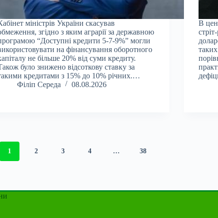
Кабінет міністрів України скасував
В цен
обмеження, згідно з яким аграрії за державною
стріт
програмою “Доступні кредити 5-7-9%” могли
долар
використовувати на фінансування оборотного
таких
капіталу не більше 20% від суми кредиту.
порів
Також було знижено відсоткову ставку за
практ
такими кредитами з 15% до 10% річних.…
дефіц
Філіп Середа
08.08.2026
1
2
3
4
…
38
ни