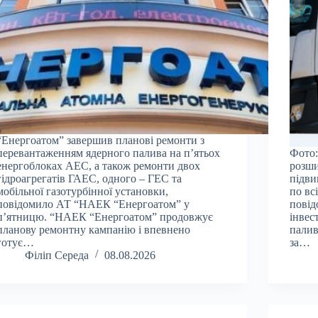
“Енергоатом” завершив планові ремонти з
перевантаженням ядерного палива на п’ятьох
Фото:
енергоблоках АЕС, а також ремонти двох
розши
гідроагрегатів ГАЕС, одного – ГЕС та
підви
мобільної газотурбінної установки,
по вс
повідомило АТ “НАЕК “Енергоатом” у
повід
п’ятницю. “НАЕК “Енергоатом” продовжує
інвес
планову ремонтну кампанію і впевнено
палив
готує…
за…
Філіп Середа
08.08.2026