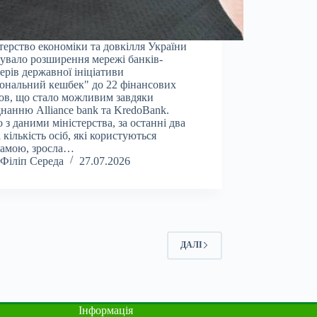
терство економіки та довкілля України
увало розширення мережі банків-
ерів державної ініціативи
ональний кешбек" до 22 фінансових
ов, що стало можливим завдяки
нанню Alliance bank та KredoBank.
о з даними міністерства, за останні два
і кількість осіб, які користуються
рамою, зросла…
Філіп Середа
27.07.2026
ДАЛІ
Інформація