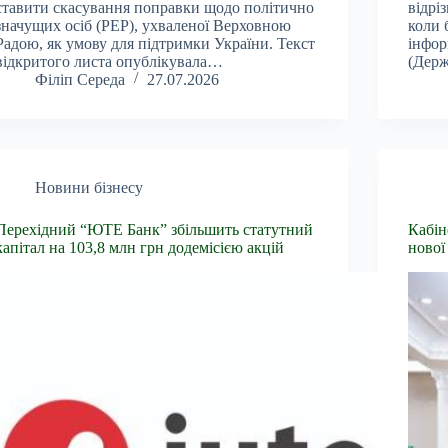
ставити скасування поправки щодо політично
відрі
значущих осіб (PEP), ухваленої Верховною
коли 
Радою, як умову для підтримки України. Текст
інфор
відкритого листа опублікувала…
(Держ
Філіп Середа
27.07.2026
Новини бізнесу
Перехідний “ЮТЕ Банк” збільшить статутний
Кабін
капітал на 103,8 млн грн додемісією акцій
нової