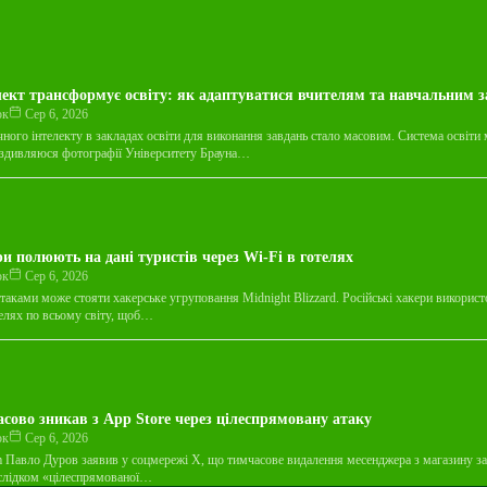
ект трансформує освіту: як адаптуватися вчителям та навчальним 
юк
Сер 6, 2026
ного інтелекту в закладах освіти для виконання завдань стало масовим. Система освіти 
оздивляюся фотографії Університету Брауна…
ри полюють на дані туристів через Wi-Fi в готелях
юк
Сер 6, 2026
таками може стояти хакерське угруповання Midnight Blizzard. Російські хакери викорис
телях по всьому світу, щоб…
асово зникав з App Store через цілеспрямовану атаку
юк
Сер 6, 2026
m Павло Дуров заявив у соцмережі X, що тимчасове видалення месенджера з магазину за
аслідком «цілеспрямованої…