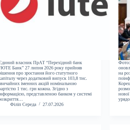
Єдиний власник ПрАТ “Перехідний банк
Фото:
“ЮТЕ Банк” 27 липня 2026 року прийняв
оновл
рішення про зростання його статутного
на ро
капіталу через додатковий випуск 103,8 тис.
поінф
звичайних іменних акцій номінальною
Корец
вартістю 1 тис. грн кожна. Згідно з
розмо
інформацією, представленою банком у системі
нової
розкриття…
уряд
Філіп Середа
27.07.2026