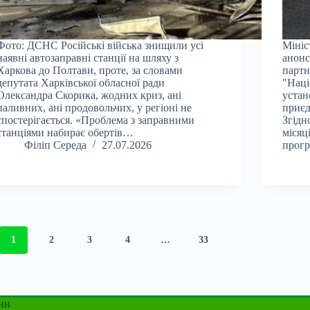
Фото: ДСНС Російські війська знищили усі
Мініс
наявні автозаправні станції на шляху з
анонс
Харкова до Полтави, проте, за словами
партн
депутата Харківської обласної ради
"Наці
Олександра Скорика, жодних криз, ані
устан
паливних, ані продовольчих, у регіоні не
приєд
спостерігається. «Проблема з заправними
Згідн
станціями набирає обертів…
місяц
Філіп Середа
27.07.2026
прог
1
2
3
4
…
33
ни