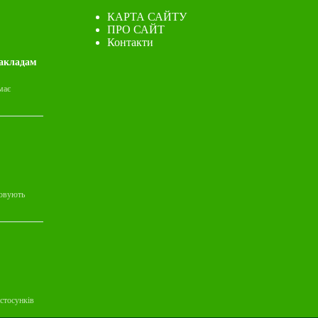
КАРТА САЙТУ
ПРО САЙТ
Контакти
закладам
має
товують
стосунків