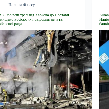
Новини бізнесу
АЗС по всій трасі від Харкова до Полтави
Allia
знищено Росією, як повідомив депутат
Націо
обласної ради
банкі