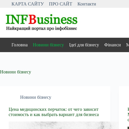
Перейти
КАРТА САЙТУ
ПРО САЙТ
Контакти
до
вмісту
Головна
Новини бізнесу
Ідеї для бізнесу
Фінанси
М
Новини бізнесу
Новини бізнесу
Цена медицинских перчаток: от чего зависит
стоимость и как выбрать вариант для бизнеса