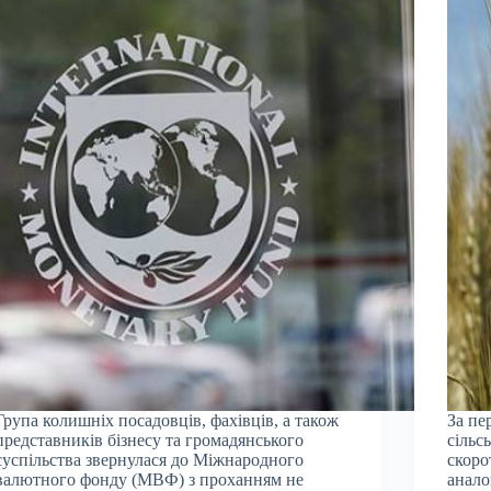
Група колишніх посадовців, фахівців, а також
За пе
представників бізнесу та громадянського
сільс
суспільства звернулася до Міжнародного
скоро
валютного фонду (МВФ) з проханням не
анало