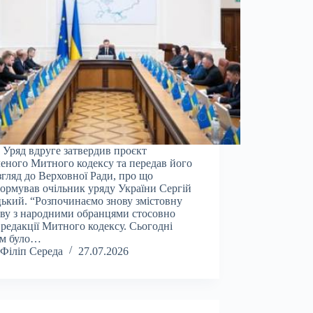
 Уряд вдруге затвердив проєкт
еного Митного кодексу та передав його
згляд до Верховної Ради, про що
ормував очільник уряду України Сергій
ький. “Розпочинаємо знову змістовну
ву з народними обранцями стосовно
 редакції Митного кодексу. Сьогодні
ом було…
Філіп Середа
27.07.2026