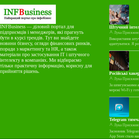
INFBusiness — діловий портал для
Штучний інтел
підприємців і менеджерів, які прагнуть
Лука Присяжн
бути в курсі трендів. Тут ви знайдете
Використання штуч
новини бізнесу, огляди фінансових ринків,
адаптуватися. Я р
поради з маркетингу та HR, а також
матеріали про застосування ІТ і штучного
інтелекту в компаніях. Ми відбираємо
тільки практичну інформацію, корисну для
прийняття рішень.
Російські хаке
Лука Присяжн
За шпигунськими а
мережі Wi-Fi у го
Telegram тимч
Лука Присяжн
Засновник Telegra
App Store стало н