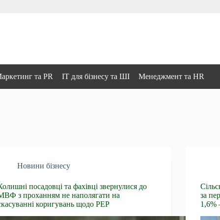
аркетинг та PR
IT для бізнесу та ШІ
Менеджмент та HR
Новини бізнесу
Колишні посадовці та фахівці звернулися до
Сільс
МВФ з проханням не наполягати на
за пе
скасуванні коригувань щодо PEP
1,6% 