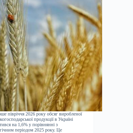
рше півріччя 2026 року обсяг виробленої
ькогосподарської продукції в Україні
тився на 1,6% у порівнянні з
гічним періодом 2025 року. Це