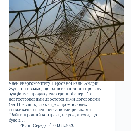
Член енергокомітету Верховної Ради Андрій
Жупанін вважає, що однією з причин провалу
аукціону з продажу електричної енергії за
довгостроковими двосторонніми договорами
(на 11 місяців) став страх промислових
споживачів перед військовими ризиками.
“Зайти в річний контракт, не розуміючи, що
буде з…
Філіп Середа
08.08.2026