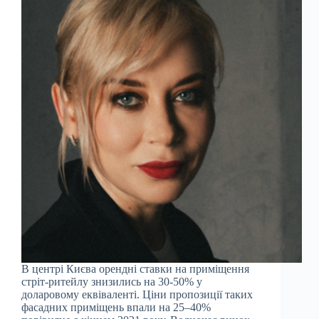
В центрі Києва орендні ставки на приміщення
стріт-ритейлу знизились на 30-50% у
доларовому еквіваленті. Ціни пропозиції таких
фасадних приміщень впали на 25–40%