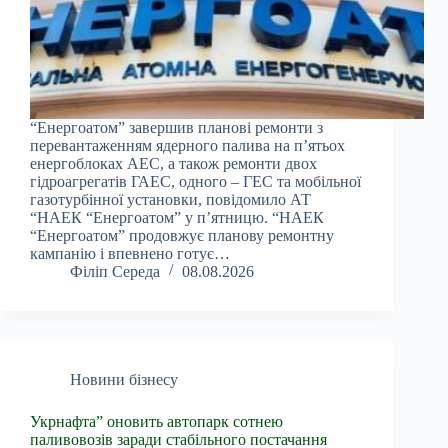
“Енергоатом” завершив планові ремонти з
перевантаженням ядерного палива на п’ятьох
енергоблоках АЕС, а також ремонти двох
гідроагрегатів ГАЕС, одного – ГЕС та мобільної
газотурбінної установки, повідомило АТ
“НАЕК “Енергоатом” у п’ятницю. “НАЕК
“Енергоатом” продовжує планову ремонтну
кампанію і впевнено готує…
Філіп Середа
08.08.2026
Новини бізнесу
Укрнафта” оновить автопарк сотнею
паливовозів заради стабільного постачання