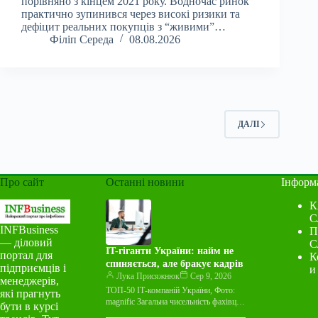
порівняно з кінцем 2021 року. Водночас ринок
практично зупинився через високі ризики та
дефіцит реальних покупців з “живими”…
Філіп Середа
08.08.2026
ДАЛІ
Про сайт
Останні новини
Інформ
К
С
INFBusiness
П
— діловий
С
IT-гіганти України: найм не
портал для
К
спиняється, але бракує кадрів
підприємців і
и
Лука Присяжнюк
Сер 9, 2026
менеджерів,
ТОП-50 ІТ-компаній України, Фото:
які прагнуть
magnific Загальна чисельність фахівців
бути в курсі
у 50 найбільших ІТ-компаніях України