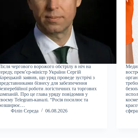
Після чергового ворожого обстрілу в ніч на
Меди
середу, прем’єр-міністр України Сергій
востр
Корецький заявив, що уряд проведе зустрічі з
орган
представниками бізнесу для забезпечення
требо
безперебійної роботи логістичних та торгових
безоп
компаній. Про це глава уряду повідомив у
испол
своєму Telegram-каналі. “Росія посилює та
косме
розширює…
красо
Філіп Середа
06.08.2026
сфера