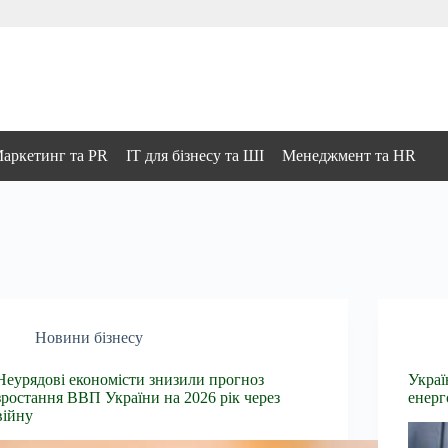
аркетинг та PR
IT для бізнесу та ШІ
Менеджмент та HR
Новини бізнесу
Неурядові економісти знизили прогноз
Украї
зростання ВВП України на 2026 рік через
енерг
війну