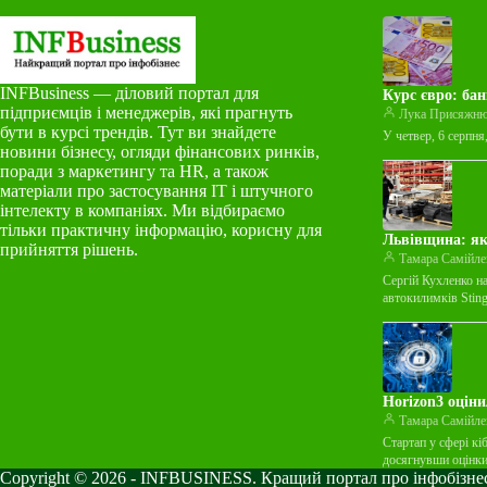
INFBusiness — діловий портал для
Курс євро: бан
підприємців і менеджерів, які прагнуть
Лука Присяжн
бути в курсі трендів. Тут ви знайдете
У четвер, 6 серпня
новини бізнесу, огляди фінансових ринків,
поради з маркетингу та HR, а також
матеріали про застосування ІТ і штучного
інтелекту в компаніях. Ми відбираємо
тільки практичну інформацію, корисну для
Львівщина: як
прийняття рішень.
Тамара Самійле
Сергій Кухленко н
автокилимків Stin
Horizon3 оціни
Тамара Самійле
Стартап у сфері кі
досягнувши оцінк
Copyright © 2026 - INFBUSINESS. Кращий портал про інфобізнес