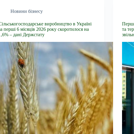
Новини бізнесу
Сільськогосподарське виробництво в Україні
Перша
за перші 6 місяців 2026 року скоротилося на
та те
1,6% – дані Держстату
звіль