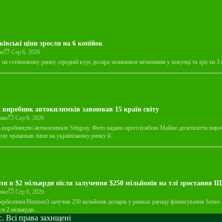
ківські ціни зросли на 6 копійок
юк
Сер 6, 2026
, на готівковому ринку середній курс долара залишився незмінним у покупці та зріс на 3
 виробник автокилимків завоював 15 країн світу
нко
Сер 6, 2026
а виробництві автокилимків Stingray. Фото надано пресслужбою Майже десятиліття вир
gray працював лише на українському ринку й…
ли в $2 мільярди після залучення $250 мільйонів на тлі зростання Ш
нко
Сер 6, 2026
бербезпеки Horizon3 залучив 250 мільйонів доларів у рамках раунду фінансування Series 
и в 2 мільярди…
. Всі права захищені