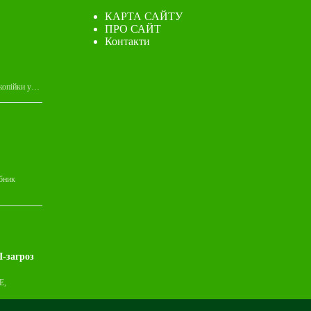
КАРТА САЙТУ
ПРО САЙТ
Контакти
 копійки у…
обник
І-загроз
E,