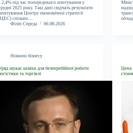
з 2,4% під час попереднього опитування у
Мініс
грудні 2025 року. Такі дані свідчать результати
надхо
опитування Центру економічної стратегії
транс
(ЦЕС) спільно…
обла
Філіп Середа
06.08.2026
Новини бізнесу
Уряд шукає шляхи для безперебійної роботи
Цена 
логістики та торгівлі
стоим