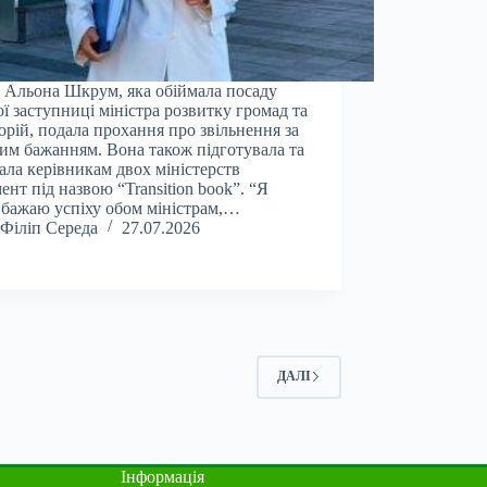
 Альона Шкрум, яка обіймала посаду
ї заступниці міністра розвитку громад та
орій, подала прохання про звільнення за
им бажанням. Вона також підготувала та
ала керівникам двох міністерств
ент під назвою “Transition book”. “Я
бажаю успіху обом міністрам,…
Філіп Середа
27.07.2026
ДАЛІ
Інформація