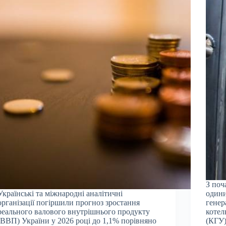
З поч
Українські та міжнародні аналітичні
одини
організації погіршили прогноз зростання
генер
реального валового внутрішнього продукту
котел
(ВВП) України у 2026 році до 1,1% порівняно
(КГУ)