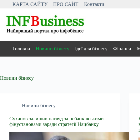
Перейти
КАРТА САЙТУ
ПРО САЙТ
Контакти
до
вмісту
Головна
Новини бізнесу
Ідеї для бізнесу
Фінанси
М
Новини бізнесу
Новини бізнесу
Суханов залишив нагляд за небанківськими
фінустановами заради стратегії Нацбанку