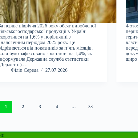
За перше півріччя 2026 року обсяг виробленої
Фото:
сільськогосподарської продукції в Україні
першо
скоротився на 1,6% у порівнянні з
терит
аналогічним періодом 2025 року. Це
власн
відрізняється від показників за п’ять місяців,
перед
коли було зафіксовано зростання на 1,4%, як
докум
інформувала Державна служба статистики
щиро 
(Держстат).…
Філіп Середа
27.07.2026
1
2
3
4
…
33
ни