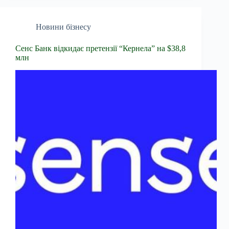
Новини бізнесу
Сенс Банк відкидає претензії “Кернела” на $38,8
млн