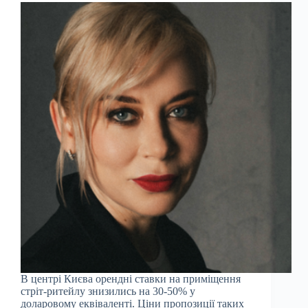
В центрі Києва орендні ставки на приміщення
стріт-ритейлу знизились на 30-50% у
доларовому еквіваленті. Ціни пропозиції таких