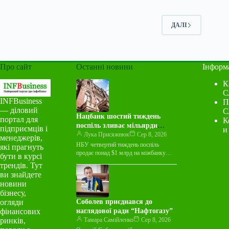
ДАЛІ
Про сайт
Останні новини
Інформ
К
С
INFBusiness
П
— діловий
С
Нацбанк шостий тиждень
портал для
К
поспіль зливає мільярди
підприємців і
и
валюти на міжбанку
Лука Присяжнюк
Сер 8, 2026
менеджерів,
НБУ четвертий тиждень поспіль
які прагнуть
продає понад $1 млрд на міжбанку
бути в курсі
Національний банк України протягом
трендів. Тут
тижня з 3 по 7 серпня…
ви знайдете
новини
бізнесу,
огляди
Соболев приєднався до
фінансових
наглядової ради “Нафтогазу”
ринків,
Тамара Самійленко
Сер 8, 2026