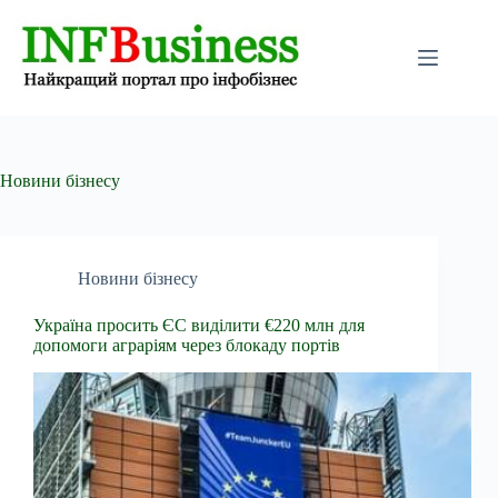
Перейти
до
вмісту
Новини бізнесу
Новини бізнесу
Україна просить ЄС виділити €220 млн для
допомоги аграріям через блокаду портів