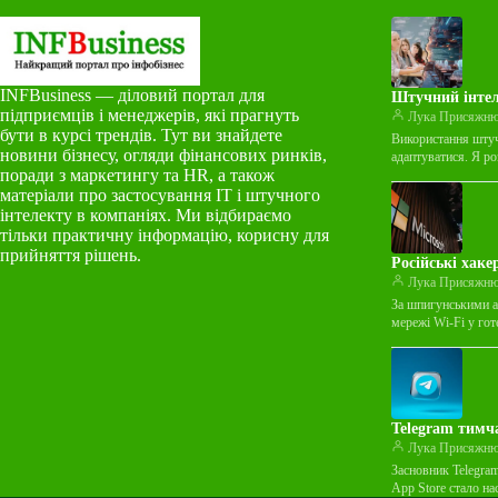
INFBusiness — діловий портал для
Штучний інтел
підприємців і менеджерів, які прагнуть
Лука Присяжн
бути в курсі трендів. Тут ви знайдете
Використання штуч
новини бізнесу, огляди фінансових ринків,
адаптуватися. Я р
поради з маркетингу та HR, а також
матеріали про застосування ІТ і штучного
інтелекту в компаніях. Ми відбираємо
тільки практичну інформацію, корисну для
прийняття рішень.
Російські хаке
Лука Присяжн
За шпигунськими а
мережі Wi-Fi у го
Telegram тимч
Лука Присяжн
Засновник Telegra
App Store стало н