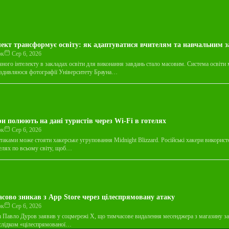
ект трансформує освіту: як адаптуватися вчителям та навчальним 
юк
Сер 6, 2026
ного інтелекту в закладах освіти для виконання завдань стало масовим. Система освіти 
оздивляюся фотографії Університету Брауна…
ри полюють на дані туристів через Wi-Fi в готелях
юк
Сер 6, 2026
таками може стояти хакерське угруповання Midnight Blizzard. Російські хакери викорис
телях по всьому світу, щоб…
асово зникав з App Store через цілеспрямовану атаку
юк
Сер 6, 2026
m Павло Дуров заявив у соцмережі X, що тимчасове видалення месенджера з магазину за
аслідком «цілеспрямованої…