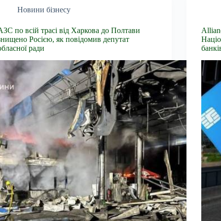
Новини бізнесу
АЗС по всій трасі від Харкова до Полтави
Allia
знищено Росією, як повідомив депутат
Націо
обласної ради
банкі