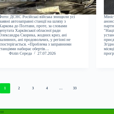
Фото: ДСНС Російські війська знищили усі
Мініс
наявні автозаправні станції на шляху з
анонс
Харкова до Полтави, проте, за словами
партн
депутата Харківської обласної ради
"Наці
Олександра Скорика, жодних криз, ані
устан
паливних, ані продовольчих, у регіоні не
приєд
спостерігається. «Проблема з заправними
Згідн
станціями набирає обертів…
місяц
Філіп Середа
27.07.2026
прог
1
2
3
4
…
33
ни