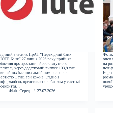
Єдиний власник ПрАТ “Перехідний банк
Фото:
“ЮТЕ Банк” 27 липня 2026 року прийняв
оновл
рішення про зростання його статутного
на ро
капіталу через додатковий випуск 103,8 тис.
поінф
звичайних іменних акцій номінальною
Корец
вартістю 1 тис. грн кожна. Згідно з
розмо
інформацією, представленою банком у системі
нової
розкриття…
уряд
Філіп Середа
27.07.2026