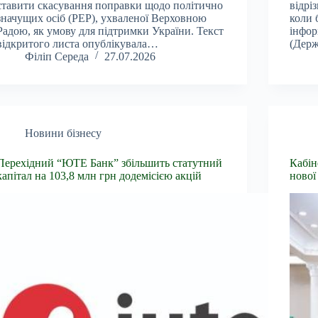
ставити скасування поправки щодо політично
відрі
значущих осіб (PEP), ухваленої Верховною
коли 
Радою, як умову для підтримки України. Текст
інфор
відкритого листа опублікувала…
(Держ
Філіп Середа
27.07.2026
Новини бізнесу
Перехідний “ЮТЕ Банк” збільшить статутний
Кабін
капітал на 103,8 млн грн додемісією акцій
нової