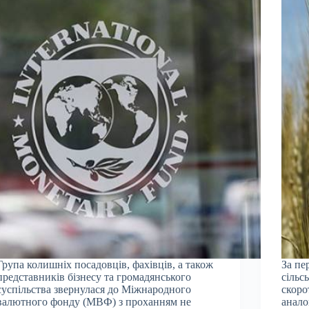
Група колишніх посадовців, фахівців, а також
За пе
представників бізнесу та громадянського
сільс
суспільства звернулася до Міжнародного
скоро
валютного фонду (МВФ) з проханням не
анало