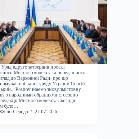
 Уряд вдруге затвердив проєкт
еного Митного кодексу та передав його
згляд до Верховної Ради, про що
ормував очільник уряду України Сергій
ький. “Розпочинаємо знову змістовну
ву з народними обранцями стосовно
 редакції Митного кодексу. Сьогодні
ом було…
Філіп Середа
27.07.2026