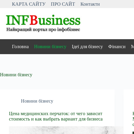
Перейти
КАРТА САЙТУ
ПРО САЙТ
Контакти
до
вмісту
Головна
Новини бізнесу
Ідеї для бізнесу
Фінанси
М
Новини бізнесу
Новини бізнесу
Цена медицинских перчаток: от чего зависит
стоимость и как выбрать вариант для бизнеса