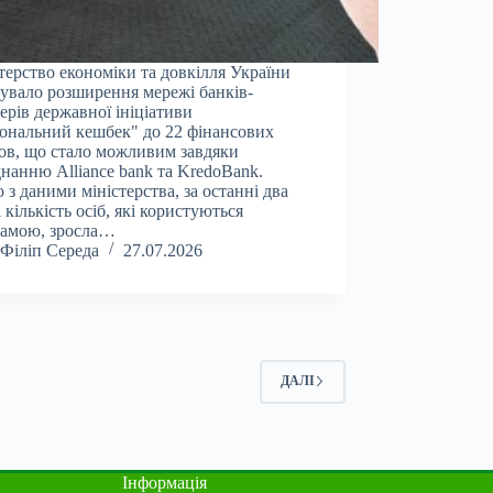
терство економіки та довкілля України
увало розширення мережі банків-
ерів державної ініціативи
ональний кешбек" до 22 фінансових
ов, що стало можливим завдяки
нанню Alliance bank та KredoBank.
о з даними міністерства, за останні два
і кількість осіб, які користуються
рамою, зросла…
Філіп Середа
27.07.2026
ДАЛІ
Інформація