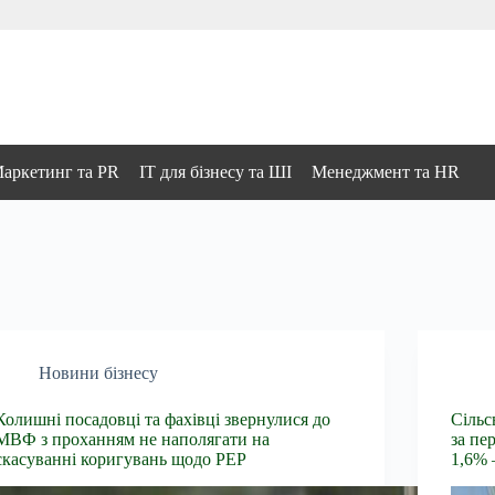
аркетинг та PR
IT для бізнесу та ШІ
Менеджмент та HR
Новини бізнесу
Колишні посадовці та фахівці звернулися до
Сільс
МВФ з проханням не наполягати на
за пе
скасуванні коригувань щодо PEP
1,6% 