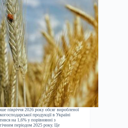
рше півріччя 2026 року обсяг виробленої
ькогосподарської продукції в Україні
тився на 1,6% у порівнянні з
гічним періодом 2025 року. Це