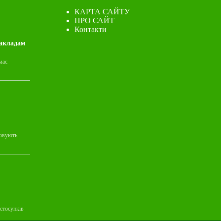
КАРТА САЙТУ
ПРО САЙТ
Контакти
закладам
має
товують
стосунків