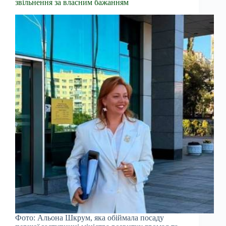
звільнення за власним бажанням
Фото: Альона Шкрум, яка обіймала посаду