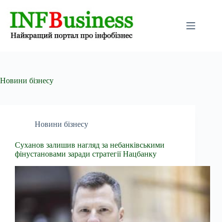
Перейти
до
вмісту
Новини бізнесу
Новини бізнесу
Суханов залишив нагляд за небанківськими
фінустановами заради стратегії Нацбанку