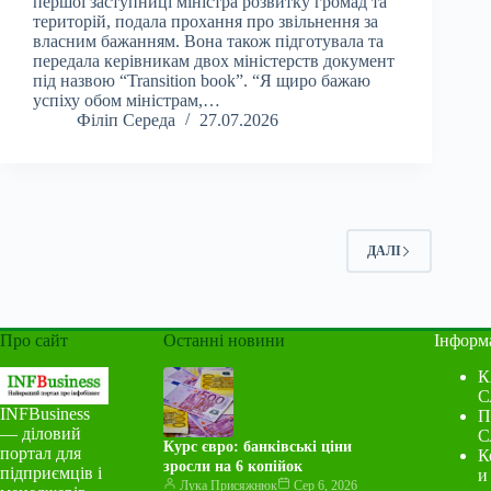
першої заступниці міністра розвитку громад та
територій, подала прохання про звільнення за
власним бажанням. Вона також підготувала та
передала керівникам двох міністерств документ
під назвою “Transition book”. “Я щиро бажаю
успіху обом міністрам,…
Філіп Середа
27.07.2026
ДАЛІ
Про сайт
Останні новини
Інформ
К
С
INFBusiness
П
— діловий
С
Курс євро: банківські ціни
портал для
К
зросли на 6 копійок
підприємців і
и
Лука Присяжнюк
Сер 6, 2026