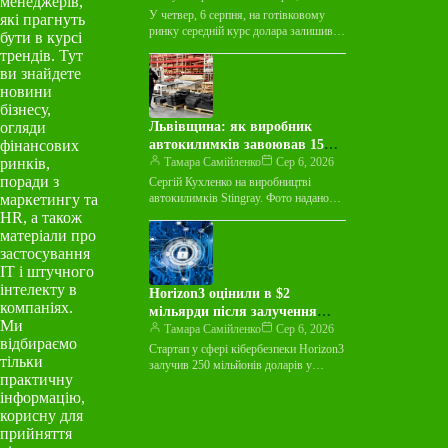
менеджерів,
У четвер, 6 серпня, на готівковому
які прагнуть
ринку середній курс долара залишився
бути в курсі
незмінним у покупці та зріс на 3
трендів. Тут
копійки у…
ви знайдете
новини
бізнесу,
огляди
Львівщина: як виробник
фінансових
автокилимків завоював 15
ринків,
країн світу
Тамара Самійленко
Сер 6, 2026
поради з
Сергій Кухленко на виробництві
маркетингу та
автокилимків Stingray. Фото надано
пресслужбою Майже десятиліття
HR, а також
виробник автокилимків Stingray
матеріали про
працював лише на українському ринку
застосування
й…
ІТ і штучного
інтелекту в
Horizon3 оцінили в $2
компаніях.
мільярди після залучення
Ми
$250 мільйонів на тлі
Тамара Самійленко
Сер 6, 2026
відбираємо
зростання ШІ-загроз
Стартап у сфері кібербезпеки Horizon3
тільки
залучив 250 мільйонів доларів у
практичну
рамках раунду фінансування Series E,
інформацію,
досягнувши оцінки в 2 мільярди…
корисну для
прийняття