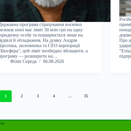
Росій
Державна програма страхування воєнних
примі
ризиків нині має ліміт 30 млн грн на одну
понад
юридичну особу та поширюється лише на
дорів
будівлі й обладнання. На думку Андрія
Про ц
Здесенка, засновника та CEO корпорації
удара
“Біосфера”, цей ліміт необхідно збільшити, а
“Епіц
програму — розширити на…
підпр
Філіп Середа
06.08.2026
1
2
3
4
…
35
ни