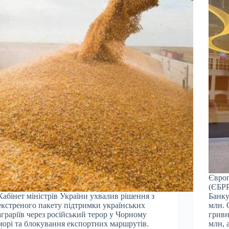
Європ
(ЄБРР
Кабінет міністрів України ухвалив рішення з
Банку
екстреного пакету підтримки українських
млн. 
аграріїв через російський терор у Чорному
гривн
морі та блокування експортних маршрутів.
млн, 