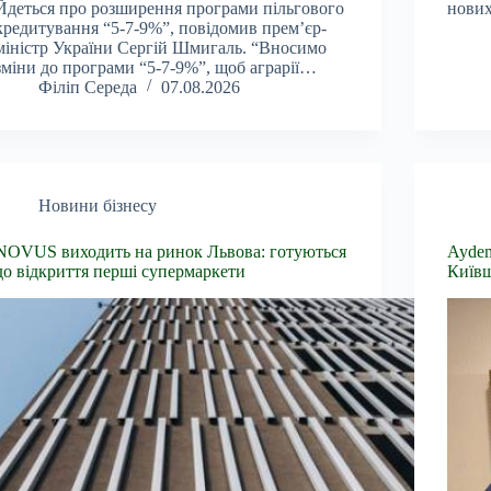
Йдеться про розширення програми пільгового
нових
кредитування “5-7-9%”, повідомив прем’єр-
міністр України Сергій Шмигаль. “Вносимо
зміни до програми “5-7-9%”, щоб аграрії…
Філіп Середа
07.08.2026
Новини бізнесу
NOVUS виходить на ринок Львова: готуються
Aydem
до відкриття перші супермаркети
Київ