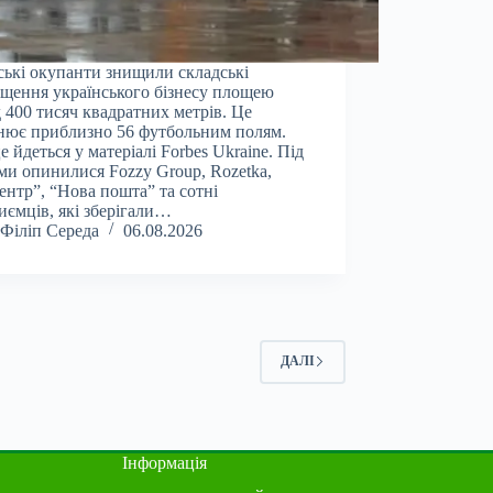
ські окупанти знищили складські
щення українського бізнесу площею
 400 тисяч квадратних метрів. Це
нює приблизно 56 футбольним полям.
е йдеться у матеріалі Forbes Ukraine. Під
ми опинилися Fozzy Group, Rozetka,
ентр”, “Нова пошта” та сотні
иємців, які зберігали…
Філіп Середа
06.08.2026
ДАЛІ
Інформація