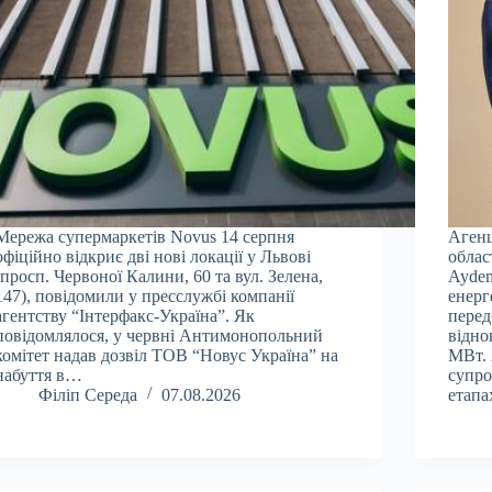
Мережа супермаркетів Novus 14 серпня
Агенц
офіційно відкриє дві нові локації у Львові
облас
(просп. Червоної Калини, 60 та вул. Зелена,
Aydem
147), повідомили у пресслужбі компанії
енерг
агентству “Інтерфакс-Україна”. Як
перед
повідомлялося, у червні Антимонопольний
відно
комітет надав дозвіл ТОВ “Новус Україна” на
МВт. 
набуття в…
супро
Філіп Середа
07.08.2026
етап