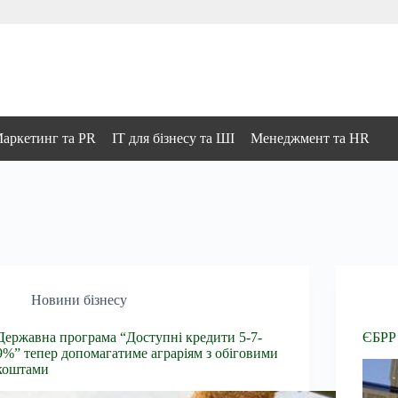
аркетинг та PR
IT для бізнесу та ШІ
Менеджмент та HR
Новини бізнесу
Державна програма “Доступні кредити 5-7-
ЄБРР 
9%” тепер допомагатиме аграріям з обіговими
коштами