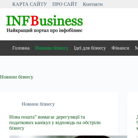
Перейти
КАРТА САЙТУ
ПРО САЙТ
Контакти
до
вмісту
Головна
Новини бізнесу
Ідеї для бізнесу
Фінанси
М
Новини бізнесу
Новини бізнесу
Нова пошта” вимагає дерегуляції та
податкових канікул у відповідь на обстріли
бізнесу