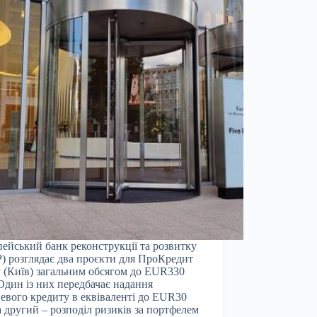
ейський банк реконструкції та розвитку
) розглядає два проєкти для ПроКредит
 (Київ) загальним обсягом до EUR330
Один із них передбачає надання
евого кредиту в еквіваленті до EUR30
а другий – розподіл ризиків за портфелем