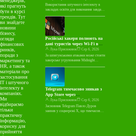
менеджерів,
навчальним закладам
Використання штучного інтелекту в
які прагнуть
закладах освіти для виконання завдань
бути в курсі
стало масовим. Система освіти має
трендів. Тут
адаптуватися. Я роздивляюся
ви знайдете
фотографії Університету Брауна…
новини
бізнесу,
огляди
Російські хакери полюють на
фінансових
дані туристів через Wi-Fi в
ринків,
готелях
Лука Присяжнюк
Сер 6, 2026
поради з
За шпигунськими атаками може стояти
маркетингу та
хакерське угруповання Midnight
Blizzard. Російські хакери
HR, а також
використовують мережі Wi-Fi у
матеріали про
готелях по всьому світу, щоб…
застосування
ІТ і штучного
інтелекту в
Telegram тимчасово зникав з
компаніях.
App Store через
Ми
цілеспрямовану атаку
Лука Присяжнюк
Сер 6, 2026
відбираємо
Засновник Telegram Павло Дуров
тільки
заявив у соцмережі X, що тимчасове
практичну
видалення месенджера з магазину
інформацію,
застосунків App Store стало наслідком
«цілеспрямованої…
корисну для
прийняття