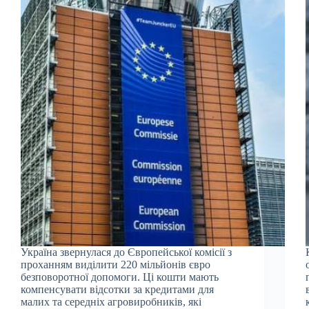
Україна звернулася до Європейської комісії з
проханням виділити 220 мільйонів євро
безповоротної допомоги. Ці кошти мають
компенсувати відсотки за кредитами для
малих та середніх агровиробників, які