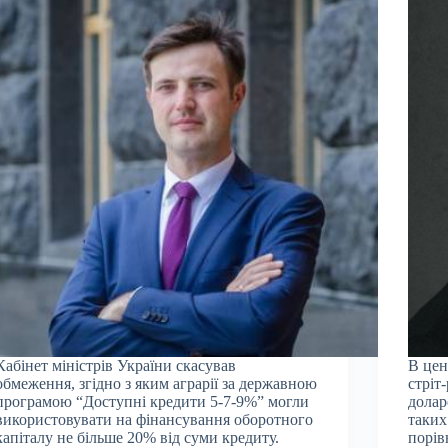
Кабінет міністрів України скасував
В цен
обмеження, згідно з яким аграрії за державною
стріт
програмою “Доступні кредити 5-7-9%” могли
долар
використовувати на фінансування оборотного
таких
капіталу не більше 20% від суми кредиту.
порів