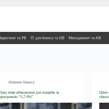
аркетинг та PR
IT для бізнесу та ШІ
Менеджмент та HR
Новини бізнесу
Уряд зняв обмеження для аграріїв за
Ціни 
програмою “5-7-9%”
обвал