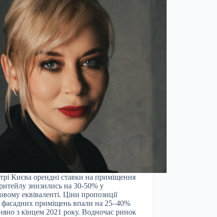
трі Києва орендні ставки на приміщення
-ритейлу знизились на 30-50% у
овому еквіваленті. Ціни пропозиції
 фасадних приміщень впали на 25–40%
няно з кінцем 2021 року. Водночас ринок