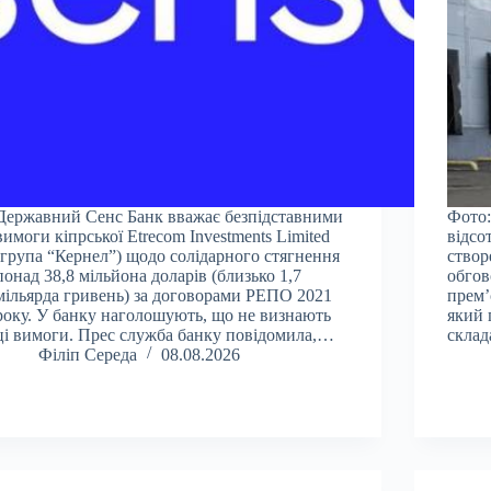
Державний Сенс Банк вважає безпідставними
Фото:
вимоги кіпрської Etrecom Investments Limited
відсо
(група “Кернел”) щодо солідарного стягнення
створ
понад 38,8 мільйона доларів (близько 1,7
обгов
мільярда гривень) за договорами РЕПО 2021
прем’
року. У банку наголошують, що не визнають
який 
ці вимоги. Прес служба банку повідомила,…
склад
Філіп Середа
08.08.2026