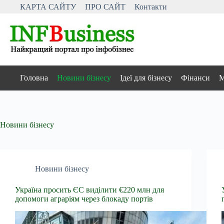
Перейти
КАРТА САЙТУ
ПРО САЙТ
Контакти
до
вмісту
Головна
Новини бізнесу
Ідеї для бізнесу
Фінанси
М
Новини бізнесу
Новини бізнесу
Україна просить ЄС виділити €220 млн для
допомоги аграріям через блокаду портів