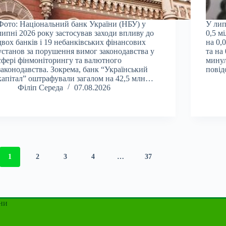
Фото: Національний банк України (НБУ) у
У лип
липні 2026 року застосував заходи впливу до
0,5 м
двох банків і 19 небанківських фінансових
на 0,
установ за порушення вимог законодавства у
та на
сфері фінмоніторингу та валютного
минул
законодавства. Зокрема, банк “Український
повід
капітал” оштрафували загалом на 42,5 млн…
Філіп Середа
07.08.2026
1
2
3
4
…
37
ни