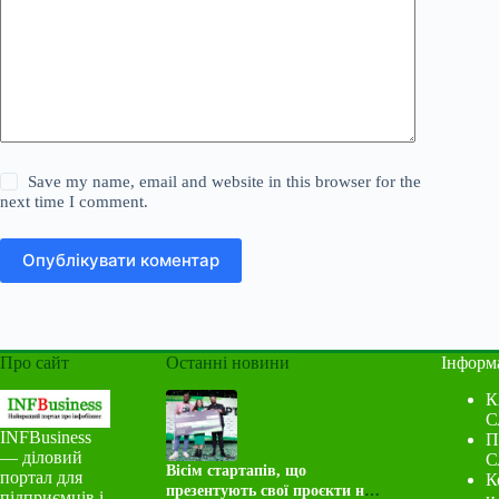
Save my name, email and website in this browser for the
next time I comment.
Опублікувати коментар
Про сайт
Останні новини
Інформ
К
С
INFBusiness
П
— діловий
С
Вісім стартапів, що
портал для
К
презентують свої проєкти на
підприємців і