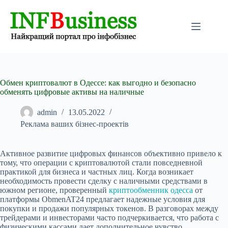
Перейти
до
вмісту
Обмен криптовалют в Одессе: как выгодно и безопасно
обменять цифровые активы на наличные
admin
13.05.2022
Реклама ваших бізнес-проектів
Активное развитие цифровых финансов объективно привело к
тому, что операции с криптовалютой стали повседневной
практикой для бизнеса и частных лиц. Когда возникает
необходимость провести сделку с наличными средствами в
южном регионе, проверенный
криптообменник одесса
от
платформы ObmenAT24 предлагает надежные условия для
покупки и продажи популярных токенов. В разговорах между
трейдерами и инвесторами часто подчеркивается, что работа с
физическими кассами дает дополнительное чувство