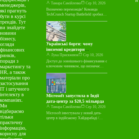
и
Startup Battlefield Australia
Тамара Самійленко
Сер 10, 2026
менеджерів,
Визначено переможців! Команда
які прагнуть
TechCrunch Startup Battlefield зробила
бути в курсі
свій вибір. Вісім австралійських
трендів. Тут
стартапів здобули право виступити на
ви знайдете
сцені Startup Battlefield під…
новини
бізнесу,
огляди
Українські борги: чому
фінансових
іноземні кредитори
ринків,
виставляють космічні ставки
Лука Присяжнюк
Сер 10, 2026
поради з
Доступ до зовнішнього фінансування є
маркетингу та
ключовим чинником, що визначає
можливості українського бізнесу
HR, а також
інвестувати у виробництво. Як
матеріали про
повідомив народний депутат, голова…
застосування
ІТ і штучного
інтелекту в
Microsoft запустила в Індії
компаніях.
дата-центр за $20,5 мільярда
Ми
Тамара Самійленко
Сер 10, 2026
відбираємо
Microsoft інвестувала у новий дата-
тільки
центр в індійському Хайдарабаді /
практичну
Depositphotos Американська
інформацію,
корпорація Microsoft оголосила про
запуск свого найбільшого дата-центру
корисну для
в…