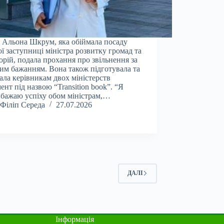
 Альона Шкрум, яка обіймала посаду
ї заступниці міністра розвитку громад та
орій, подала прохання про звільнення за
им бажанням. Вона також підготувала та
ала керівникам двох міністерств
ент під назвою “Transition book”. “Я
бажаю успіху обом міністрам,…
Філіп Середа
27.07.2026
ДАЛІ
Інформація