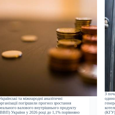
З поч
Українські та міжнародні аналітичні
одини
організації погіршили прогноз зростання
генер
реального валового внутрішнього продукту
котел
(ВВП) України у 2026 році до 1,1% порівняно
(КГУ)