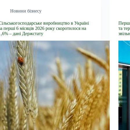
Новини бізнесу
Сільськогосподарське виробництво в Україні
Перша
за перші 6 місяців 2026 року скоротилося на
та те
1,6% – дані Держстату
звіль