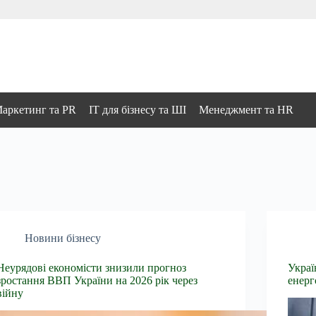
аркетинг та PR
IT для бізнесу та ШІ
Менеджмент та HR
Новини бізнесу
Неурядові економісти знизили прогноз
Украї
зростання ВВП України на 2026 рік через
енерг
війну