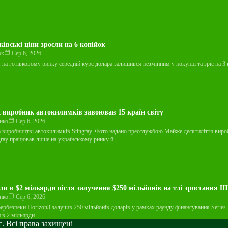
ківські ціни зросли на 6 копійок
юк
Сер 6, 2026
, на готівковому ринку середній курс долара залишився незмінним у покупці та зріс на 3
 виробник автокилимків завоював 15 країн світу
нко
Сер 6, 2026
а виробництві автокилимків Stingray. Фото надано пресслужбою Майже десятиліття вир
gray працював лише на українському ринку й…
ли в $2 мільярди після залучення $250 мільйонів на тлі зростання Ш
нко
Сер 6, 2026
бербезпеки Horizon3 залучив 250 мільйонів доларів у рамках раунду фінансування Series 
и в 2 мільярди…
. Всі права захищені