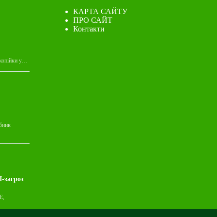
КАРТА САЙТУ
ПРО САЙТ
Контакти
 копійки у…
обник
І-загроз
E,