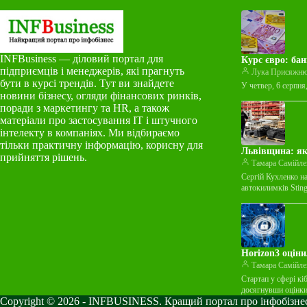
INFBusiness — діловий портал для
Курс євро: бан
підприємців і менеджерів, які прагнуть
Лука Присяжн
бути в курсі трендів. Тут ви знайдете
У четвер, 6 серпня
новини бізнесу, огляди фінансових ринків,
поради з маркетингу та HR, а також
матеріали про застосування ІТ і штучного
інтелекту в компаніях. Ми відбираємо
тільки практичну інформацію, корисну для
Львівщина: як
прийняття рішень.
Тамара Самійле
Сергій Кухленко н
автокилимків Stin
Horizon3 оціни
Тамара Самійле
Стартап у сфері кі
досягнувши оцінк
Copyright © 2026 - INFBUSINESS. Кращий портал про інфобізнес