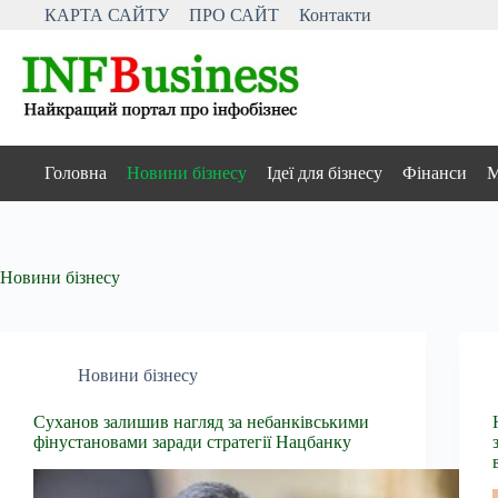
Перейти
КАРТА САЙТУ
ПРО САЙТ
Контакти
до
вмісту
Головна
Новини бізнесу
Ідеї для бізнесу
Фінанси
М
Новини бізнесу
Новини бізнесу
Суханов залишив нагляд за небанківськими
фінустановами заради стратегії Нацбанку