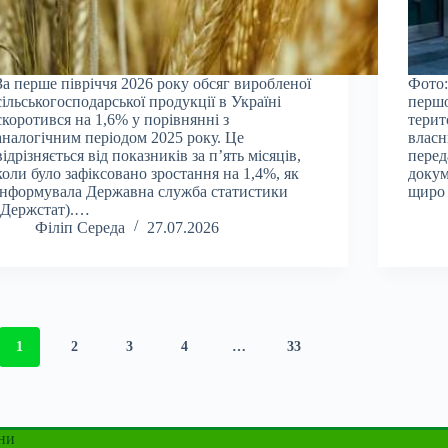
За перше півріччя 2026 року обсяг виробленої
Фото:
сільськогосподарської продукції в Україні
першо
скоротився на 1,6% у порівнянні з
терит
аналогічним періодом 2025 року. Це
власн
відрізняється від показників за п’ять місяців,
перед
коли було зафіксовано зростання на 1,4%, як
докум
інформувала Державна служба статистики
щиро 
(Держстат).…
Філіп Середа
27.07.2026
1
2
3
4
…
33
ни