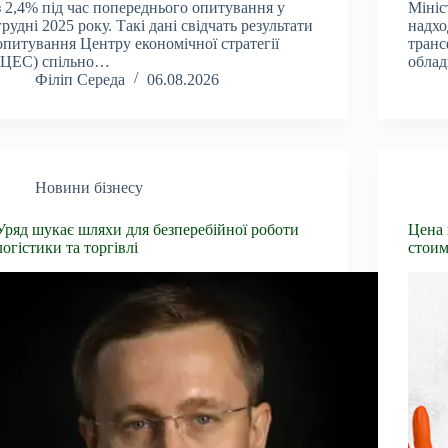
з 2,4% під час попереднього опитування у
Мініс
грудні 2025 року. Такі дані свідчать результати
надхо
опитування Центру економічної стратегії
транс
(ЦЕС) спільно…
обла
Філіп Середа
06.08.2026
Новини бізнесу
Уряд шукає шляхи для безперебійної роботи
Цена 
логістики та торгівлі
стоим