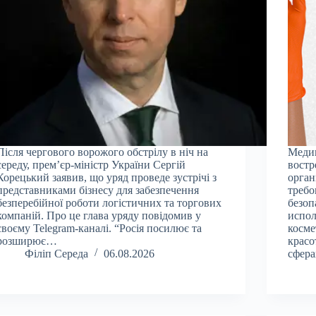
Після чергового ворожого обстрілу в ніч на
Меди
середу, прем’єр-міністр України Сергій
востр
Корецький заявив, що уряд проведе зустрічі з
орган
представниками бізнесу для забезпечення
требо
безперебійної роботи логістичних та торгових
безоп
компаній. Про це глава уряду повідомив у
испол
своєму Telegram-каналі. “Росія посилює та
косме
розширює…
красо
Філіп Середа
06.08.2026
сфера