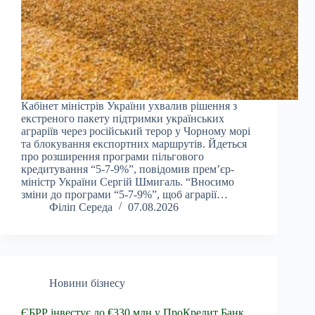
Кабінет міністрів України ухвалив рішення з
екстреного пакету підтримки українських
аграріїв через російський терор у Чорному морі
та блокування експортних маршрутів. Йдеться
про розширення програми пільгового
кредитування “5-7-9%”, повідомив прем’єр-
міністр України Сергій Шмигаль. “Вносимо
зміни до програми “5-7-9%”, щоб аграрії…
Філіп Середа
07.08.2026
Новини бізнесу
ЄБРР інвестує до €330 млн у ПроКредит Банк