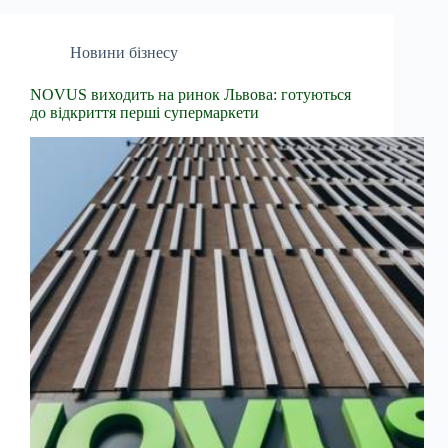
Новини бізнесу
NOVUS виходить на ринок Львова: готуються
до відкриття перші супермаркети