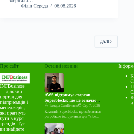
зберігали…
Філіп Середа
06.08.2026
ДАЛІ
Про сайт
Останні новини
Інформ
К
С
INFBusiness
П
— діловий
С
AWS підтримує стартап
портал для
К
Superblocks: що це означає
підприємців і
и
для індустрії
Тамара Самійленко
Сер 7, 2026
менеджерів,
Компанія Superblocks, що займається
які прагнуть
розробкою інструментів для “vibe
бути в курсі
coding”, оголосила про багаторічну
трендів. Тут
угоду про спільний маркетинг із
ви знайдете
Amazon Web Services…