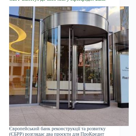
Європейський банк реконструкції та розвитку
(ЄБРР) розглядає два проєкти для ПроКредит