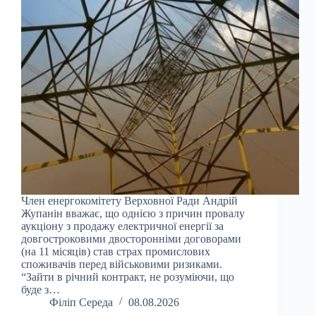
Член енергокомітету Верховної Ради Андрій
Жупанін вважає, що однією з причин провалу
аукціону з продажу електричної енергії за
довгостроковими двосторонніми договорами
(на 11 місяців) став страх промислових
споживачів перед військовими ризиками.
“Зайти в річний контракт, не розуміючи, що
буде з…
Філіп Середа
08.08.2026