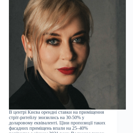
В центрі Києва орендні ставки на приміщення
стріт-ритейлу знизились на 30-50% у
доларовому еквіваленті. Ціни пропозиції таких
фасадних приміщень впали на 25–40%