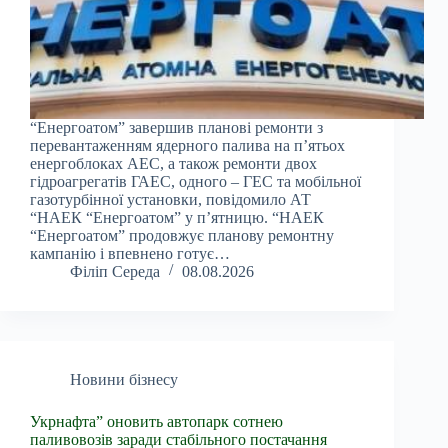
“Енергоатом” завершив планові ремонти з
перевантаженням ядерного палива на п’ятьох
енергоблоках АЕС, а також ремонти двох
гідроагрегатів ГАЕС, одного – ГЕС та мобільної
газотурбінної установки, повідомило АТ
“НАЕК “Енергоатом” у п’ятницю. “НАЕК
“Енергоатом” продовжує планову ремонтну
кампанію і впевнено готує…
Філіп Середа
08.08.2026
Новини бізнесу
Укрнафта” оновить автопарк сотнею
паливовозів заради стабільного постачання