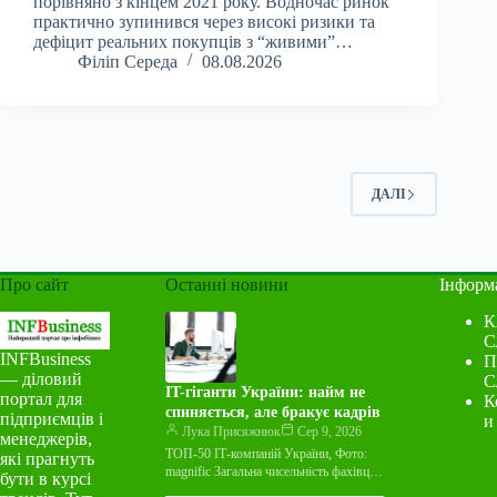
порівняно з кінцем 2021 року. Водночас ринок
практично зупинився через високі ризики та
дефіцит реальних покупців з “живими”…
Філіп Середа
08.08.2026
ДАЛІ
Про сайт
Останні новини
Інформ
К
С
INFBusiness
П
— діловий
С
IT-гіганти України: найм не
портал для
К
спиняється, але бракує кадрів
підприємців і
и
Лука Присяжнюк
Сер 9, 2026
менеджерів,
ТОП-50 ІТ-компаній України, Фото:
які прагнуть
magnific Загальна чисельність фахівців
бути в курсі
у 50 найбільших ІТ-компаніях України