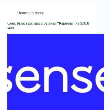
Новини бізнесу
Сенс Банк відкидає претензії “Кернела” на $38,8
млн