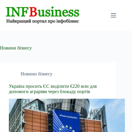
Перейти
до
вмісту
Новини бізнесу
Новини бізнесу
Україна просить ЄС виділити €220 млн для
допомоги аграріям через блокаду портів