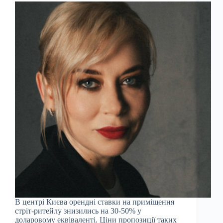
В центрі Києва орендні ставки на приміщення
стріт-ритейлу знизились на 30-50% у
доларовому еквіваленті. Ціни пропозиції таких