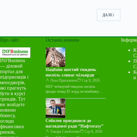
ДАЛІ
Про сайт
Останні новини
Інформ
К
С
INFBusiness
П
— діловий
С
Нацбанк шостий тиждень
портал для
К
поспіль зливає мільярди
підприємців і
и
валюти на міжбанку
Лука Присяжнюк
Сер 8, 2026
менеджерів,
НБУ четвертий тиждень поспіль
які прагнуть
продає понад $1 млрд на міжбанку
бути в курсі
Національний банк України протягом
трендів. Тут
тижня з 3 по 7 серпня…
ви знайдете
новини
бізнесу,
огляди
Соболев приєднався до
фінансових
наглядової ради “Нафтогазу”
ринків,
Тамара Самійленко
Сер 8, 2026