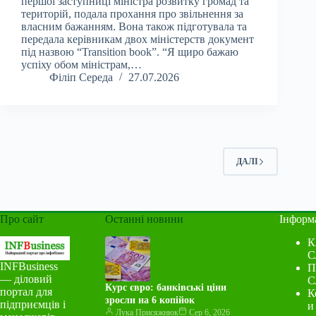
першої заступниці міністра розвитку громад та
територій, подала прохання про звільнення за
власним бажанням. Вона також підготувала та
передала керівникам двох міністерств документ
під назвою “Transition book”. “Я щиро бажаю
успіху обом міністрам,…
Філіп Середа
27.07.2026
ДАЛІ
Про сайт
Останні новини
Інформ
К
С
INFBusiness
П
— діловий
С
Курс євро: банківські ціни
портал для
К
зросли на 6 копійок
підприємців і
и
Лука Присяжнюк
Сер 6, 2026