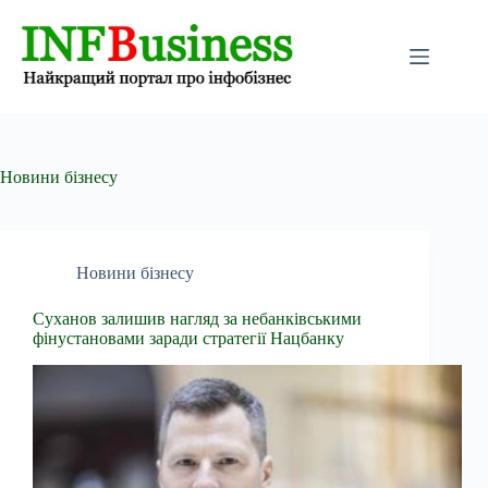
Перейти
до
вмісту
Новини бізнесу
Новини бізнесу
Суханов залишив нагляд за небанківськими
фінустановами заради стратегії Нацбанку