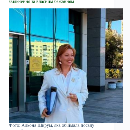
звільнення за власним бажанням
Фото: Альона Шкрум, яка обіймала посаду