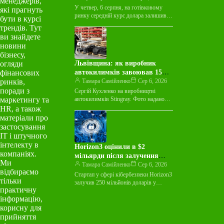
менеджерів,
У четвер, 6 серпня, на готівковому
які прагнуть
ринку середній курс долара залишився
бути в курсі
незмінним у покупці та зріс на 3
трендів. Тут
копійки у…
ви знайдете
новини
бізнесу,
огляди
Львівщина: як виробник
фінансових
автокилимків завоював 15
ринків,
країн світу
Тамара Самійленко
Сер 6, 2026
поради з
Сергій Кухленко на виробництві
маркетингу та
автокилимків Stingray. Фото надано
пресслужбою Майже десятиліття
HR, а також
виробник автокилимків Stingray
матеріали про
працював лише на українському ринку
застосування
й…
ІТ і штучного
інтелекту в
Horizon3 оцінили в $2
компаніях.
мільярди після залучення
Ми
$250 мільйонів на тлі
Тамара Самійленко
Сер 6, 2026
відбираємо
зростання ШІ-загроз
Стартап у сфері кібербезпеки Horizon3
тільки
залучив 250 мільйонів доларів у
практичну
рамках раунду фінансування Series E,
інформацію,
досягнувши оцінки в 2 мільярди…
корисну для
прийняття