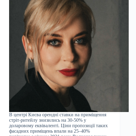
В центрі Києва орендні ставки на приміщення
стріт-ритейлу знизились на 30-50% у
доларовому еквіваленті. Ціни пропозиції таких
фасадних приміщень впали на 25–40%