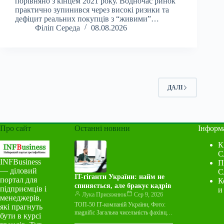
порівняно з кінцем 2021 року. Водночас ринок
практично зупинився через високі ризики та
дефіцит реальних покупців з “живими”…
Філіп Середа
08.08.2026
ДАЛІ
Про сайт
Останні новини
Інформ
К
С
INFBusiness
П
— діловий
С
IT-гіганти України: найм не
портал для
К
спиняється, але бракує кадрів
підприємців і
и
Лука Присяжнюк
Сер 9, 2026
менеджерів,
ТОП-50 ІТ-компаній України, Фото:
які прагнуть
magnific Загальна чисельність фахівців
бути в курсі
у 50 найбільших ІТ-компаніях України