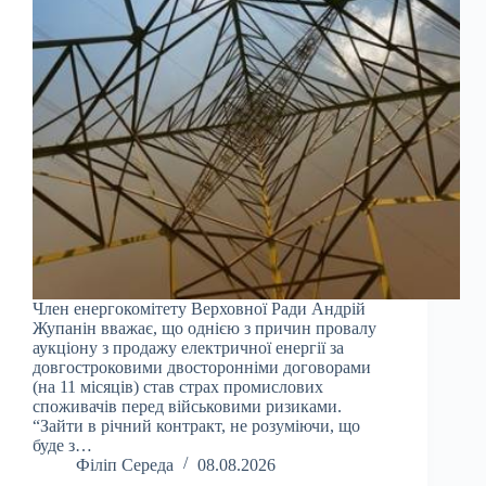
Член енергокомітету Верховної Ради Андрій
Жупанін вважає, що однією з причин провалу
аукціону з продажу електричної енергії за
довгостроковими двосторонніми договорами
(на 11 місяців) став страх промислових
споживачів перед військовими ризиками.
“Зайти в річний контракт, не розуміючи, що
буде з…
Філіп Середа
08.08.2026