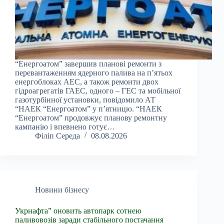
“Енергоатом” завершив планові ремонти з
перевантаженням ядерного палива на п’ятьох
енергоблоках АЕС, а також ремонти двох
гідроагрегатів ГАЕС, одного – ГЕС та мобільної
газотурбінної установки, повідомило АТ
“НАЕК “Енергоатом” у п’ятницю. “НАЕК
“Енергоатом” продовжує планову ремонтну
кампанію і впевнено готує…
Філіп Середа
08.08.2026
Новини бізнесу
Укрнафта” оновить автопарк сотнею
паливовозів заради стабільного постачання