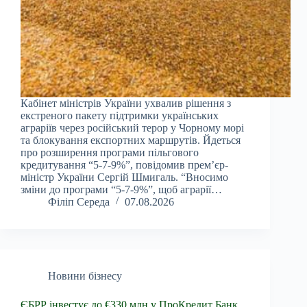
Кабінет міністрів України ухвалив рішення з
екстреного пакету підтримки українських
аграріїв через російський терор у Чорному морі
та блокування експортних маршрутів. Йдеться
про розширення програми пільгового
кредитування “5-7-9%”, повідомив прем’єр-
міністр України Сергій Шмигаль. “Вносимо
зміни до програми “5-7-9%”, щоб аграрії…
Філіп Середа
07.08.2026
Новини бізнесу
ЄБРР інвестує до €330 млн у ПроКредит Банк