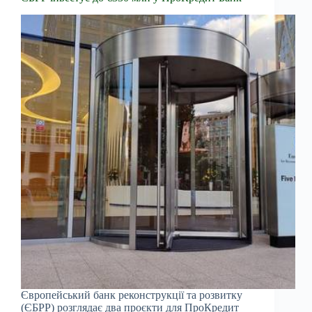
Європейський банк реконструкції та розвитку
(ЄБРР) розглядає два проєкти для ПроКредит