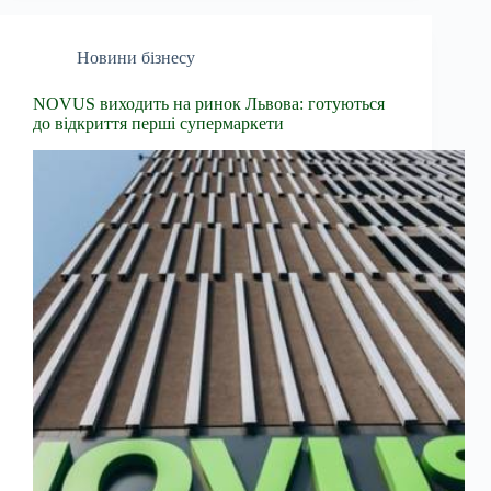
Новини бізнесу
NOVUS виходить на ринок Львова: готуються
до відкриття перші супермаркети