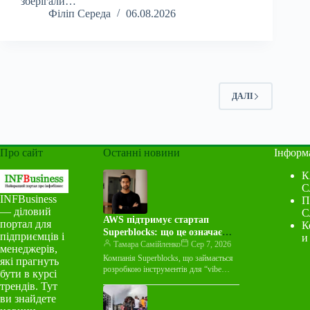
зберігали…
Філіп Середа
06.08.2026
ДАЛІ
Про сайт
Останні новини
Інформ
К
С
INFBusiness
П
— діловий
С
AWS підтримує стартап
портал для
К
Superblocks: що це означає
підприємців і
и
для індустрії
Тамара Самійленко
Сер 7, 2026
менеджерів,
Компанія Superblocks, що займається
які прагнуть
розробкою інструментів для “vibe
бути в курсі
coding”, оголосила про багаторічну
трендів. Тут
угоду про спільний маркетинг із
ви знайдете
Amazon Web Services…