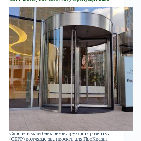
Європейський банк реконструкції та розвитку
(ЄБРР) розглядає два проєкти для ПроКредит