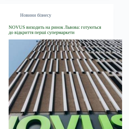
Новини бізнесу
NOVUS виходить на ринок Львова: готуються
до відкриття перші супермаркети