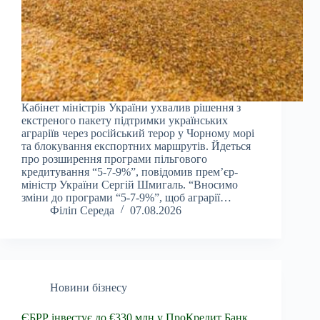
Кабінет міністрів України ухвалив рішення з
екстреного пакету підтримки українських
аграріїв через російський терор у Чорному морі
та блокування експортних маршрутів. Йдеться
про розширення програми пільгового
кредитування “5-7-9%”, повідомив прем’єр-
міністр України Сергій Шмигаль. “Вносимо
зміни до програми “5-7-9%”, щоб аграрії…
Філіп Середа
07.08.2026
Новини бізнесу
ЄБРР інвестує до €330 млн у ПроКредит Банк