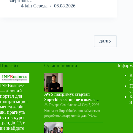
зберігали…
Філіп Середа
06.08.2026
ДАЛІ
Про сайт
Останні новини
Інформ
К
С
INFBusiness
П
— діловий
С
AWS підтримує стартап
портал для
К
Superblocks: що це означає
підприємців і
и
для індустрії
Тамара Самійленко
Сер 7, 2026
менеджерів,
Компанія Superblocks, що займається
які прагнуть
розробкою інструментів для “vibe
бути в курсі
coding”, оголосила про багаторічну
трендів. Тут
угоду про спільний маркетинг із
ви знайдете
Amazon Web Services…