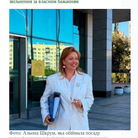
звільнення за власним бажанням
Фото: Альона Шкрум, яка обіймала посаду