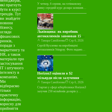
менеджерів,
У четвер, 6 серпня, на готівковому
які прагнуть
ринку середній курс долара залишився
бути в курсі
незмінним у покупці та зріс на 3
трендів. Тут
копійки у…
ви знайдете
новини
бізнесу,
огляди
Львівщина: як виробник
фінансових
автокилимків завоював 15
ринків,
країн світу
Тамара Самійленко
Сер 6, 2026
поради з
Сергій Кухленко на виробництві
маркетингу та
автокилимків Stingray. Фото надано
пресслужбою Майже десятиліття
HR, а також
виробник автокилимків Stingray
матеріали про
працював лише на українському ринку
застосування
й…
ІТ і штучного
інтелекту в
Horizon3 оцінили в $2
компаніях.
мільярди після залучення
Ми
$250 мільйонів на тлі
Тамара Самійленко
Сер 6, 2026
відбираємо
зростання ШІ-загроз
Стартап у сфері кібербезпеки Horizon3
тільки
залучив 250 мільйонів доларів у
практичну
рамках раунду фінансування Series E,
інформацію,
досягнувши оцінки в 2 мільярди…
корисну для
прийняття