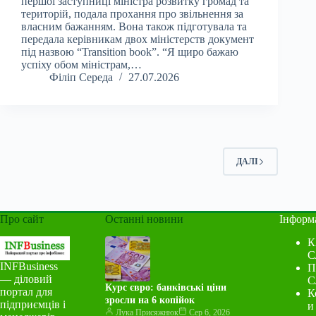
першої заступниці міністра розвитку громад та
територій, подала прохання про звільнення за
власним бажанням. Вона також підготувала та
передала керівникам двох міністерств документ
під назвою “Transition book”. “Я щиро бажаю
успіху обом міністрам,…
Філіп Середа
27.07.2026
ДАЛІ
Про сайт
Останні новини
Інформ
К
С
INFBusiness
П
— діловий
С
Курс євро: банківські ціни
портал для
К
зросли на 6 копійок
підприємців і
и
Лука Присяжнюк
Сер 6, 2026