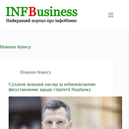
Перейти
до
вмісту
Новини бізнесу
Новини бізнесу
Суханов залишив нагляд за небанківськими
фінустановами заради стратегії Нацбанку