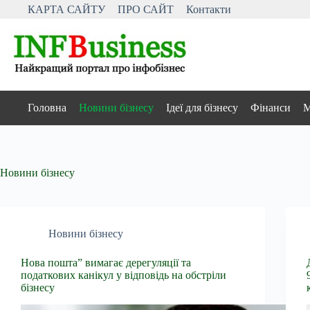
Перейти
КАРТА САЙТУ
ПРО САЙТ
Контакти
до
вмісту
Головна
Новини бізнесу
Ідеї для бізнесу
Фінанси
М
Новини бізнесу
Новини бізнесу
Нова пошта” вимагає дерегуляції та
податкових канікул у відповідь на обстріли
бізнесу