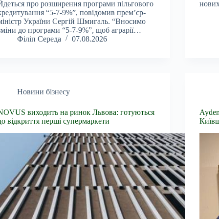
Йдеться про розширення програми пільгового
нових
кредитування “5-7-9%”, повідомив прем’єр-
міністр України Сергій Шмигаль. “Вносимо
зміни до програми “5-7-9%”, щоб аграрії…
Філіп Середа
07.08.2026
Новини бізнесу
NOVUS виходить на ринок Львова: готуються
Aydem
до відкриття перші супермаркети
Київ