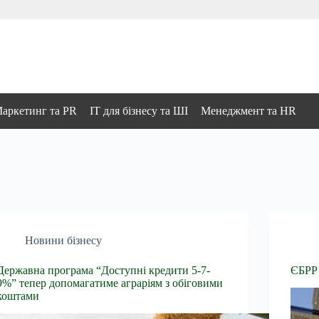
аркетинг та PR
IT для бізнесу та ШІ
Менеджмент та HR
Новини бізнесу
Державна програма “Доступні кредити 5-7-
ЄБРР 
9%” тепер допомагатиме аграріям з обіговими
коштами