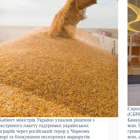
Європ
(ЄБРР
Кабінет міністрів України ухвалив рішення з
Банку
екстреного пакету підтримки українських
млн. 
аграріїв через російський терор у Чорному
гривн
морі та блокування експортних маршрутів.
млн, 