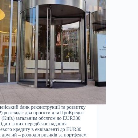
ейський банк реконструкції та розвитку
) розглядає два проєкти для ПроКредит
 (Київ) загальним обсягом до EUR330
Один із них передбачає надання
евого кредиту в еквіваленті до EUR30
а другий – розподіл ризиків за портфелем