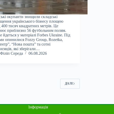
ські окупанти знищили складські
щення українського бізнесу площею
 400 тисяч квадратних метрів. Це
нює приблизно 56 футбольним полям.
е йдеться у матеріалі Forbes Ukraine. Під
ми опинилися Fozzy Group, Rozetka,
ентр”, “Нова пошта” та сотні
иємців, які зберігали…
Філіп Середа
06.08.2026
ДАЛІ
Інформація