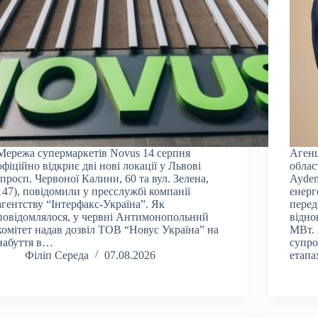
Мережа супермаркетів Novus 14 серпня
Агенц
офіційно відкриє дві нові локації у Львові
облас
(просп. Червоної Калини, 60 та вул. Зелена,
Aydem
147), повідомили у пресслужбі компанії
енерг
агентству “Інтерфакс-Україна”. Як
перед
повідомлялося, у червні Антимонопольний
відно
комітет надав дозвіл ТОВ “Новус Україна” на
МВт. 
набуття в…
супро
Філіп Середа
07.08.2026
етап