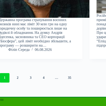
Росій
Державна програма страхування воєнних
примі
ризиків нині має ліміт 30 млн грн на одну
понад
юридичну особу та поширюється лише на
дорів
будівлі й обладнання. На думку Андрія
Про ц
Здесенка, засновника та CEO корпорації
удара
“Біосфера”, цей ліміт необхідно збільшити, а
“Епіц
програму — розширити на…
підпр
Філіп Середа
06.08.2026
1
2
3
4
…
35
ни