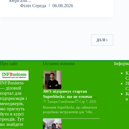
зберігали…
Філіп Середа
06.08.2026
ДАЛІ
Про сайт
Останні новини
Інформ
К
С
INFBusiness
П
— діловий
С
AWS підтримує стартап
портал для
К
Superblocks: що це означає
підприємців і
и
для індустрії
Тамара Самійленко
Сер 7, 2026
менеджерів,
Компанія Superblocks, що займається
які прагнуть
розробкою інструментів для “vibe
бути в курсі
coding”, оголосила про багаторічну
трендів. Тут
угоду про спільний маркетинг із
ви знайдете
Amazon Web Services…