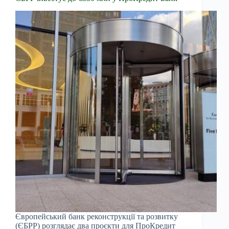
Європейський банк реконструкції та розвитку
(ЄБРР) розглядає два проєкти для ПроКредит