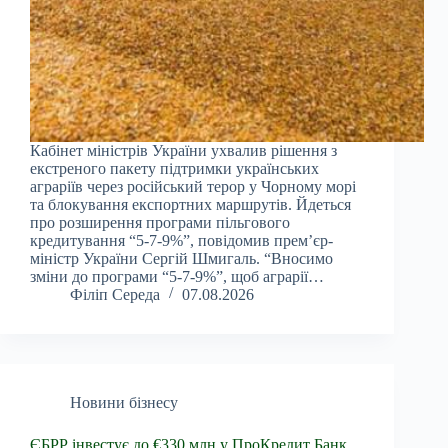
Кабінет міністрів України ухвалив рішення з
екстреного пакету підтримки українських
аграріїв через російський терор у Чорному морі
та блокування експортних маршрутів. Йдеться
про розширення програми пільгового
кредитування “5-7-9%”, повідомив прем’єр-
міністр України Сергій Шмигаль. “Вносимо
зміни до програми “5-7-9%”, щоб аграрії…
Філіп Середа
07.08.2026
Новини бізнесу
ЄБРР інвестує до €330 млн у ПроКредит Банк