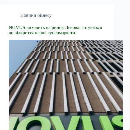
Новини бізнесу
NOVUS виходить на ринок Львова: готуються
до відкриття перші супермаркети