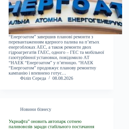
“Енергоатом” завершив планові ремонти з
перевантаженням ядерного палива на п’ятьох
енергоблоках АЕС, а також ремонти двох
гідроагрегатів ГАЕС, одного – ГЕС та мобільної
газотурбінної установки, повідомило АТ
“НАЕК “Енергоатом” у п’ятницю. “НАЕК
“Енергоатом” продовжує планову ремонтну
кампанію і впевнено готує…
Філіп Середа
08.08.2026
Новини бізнесу
Укрнафта” оновить автопарк сотнею
паливовозів заради стабільного постачання