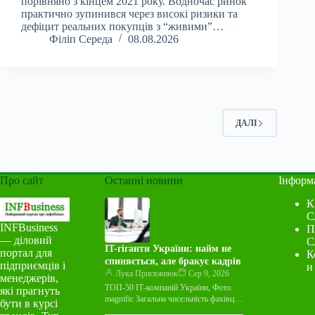
порівняно з кінцем 2021 року. Водночас ринок
практично зупинився через високі ризики та
дефіцит реальних покупців з “живими”…
Філіп Середа
08.08.2026
ДАЛІ
Про сайт
Останні новини
Інформ
К
С
INFBusiness
П
— діловий
С
IT-гіганти України: найм не
портал для
К
спиняється, але бракує кадрів
підприємців і
и
Лука Присяжнюк
Сер 9, 2026
менеджерів,
ТОП-50 ІТ-компаній України, Фото:
які прагнуть
magnific Загальна чисельність фахівців
бути в курсі
у 50 найбільших ІТ-компаніях України