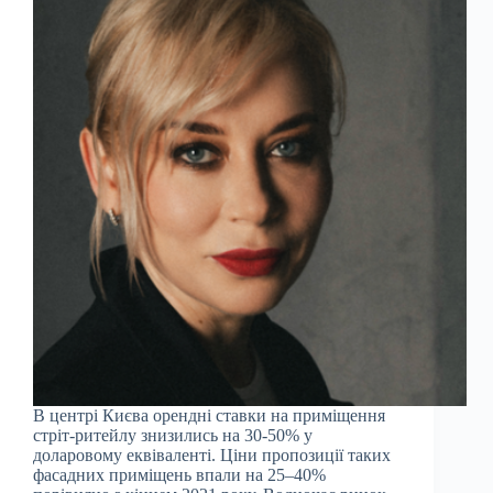
В центрі Києва орендні ставки на приміщення
стріт-ритейлу знизились на 30-50% у
доларовому еквіваленті. Ціни пропозиції таких
фасадних приміщень впали на 25–40%