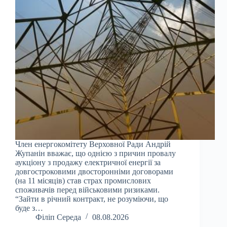
Член енергокомітету Верховної Ради Андрій
Жупанін вважає, що однією з причин провалу
аукціону з продажу електричної енергії за
довгостроковими двосторонніми договорами
(на 11 місяців) став страх промислових
споживачів перед військовими ризиками.
“Зайти в річний контракт, не розуміючи, що
буде з…
Філіп Середа
08.08.2026