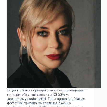
В центрі Києва орендні ставки на приміщення
стріт-ритейлу знизились на 30-50% у
доларовому еквіваленті. Ціни пропозиції таких
фасадних приміщень впали на 25–40%