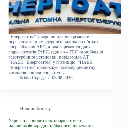
“Енергоатом” завершив планові ремонти з
перевантаженням ядерного палива на п’ятьох
енергоблоках АЕС, а також ремонти двох
гідроагрегатів ГАЕС, одного – ГЕС та мобільної
газотурбінної установки, повідомило АТ
“НАЕК “Енергоатом” у п’ятницю. “НАЕК
“Енергоатом” продовжує планову ремонтну
кампанію і впевнено готує…
Філіп Середа
08.08.2026
Новини бізнесу
Укрнафта” оновить автопарк сотнею
паливовозів заради стабільного постачання