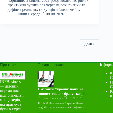
порівняно з кінцем 2021 року. Водночас ринок
практично зупинився через високі ризики та
дефіцит реальних покупців з “живими”…
Філіп Середа
08.08.2026
ДАЛІ
Про сайт
Останні новини
Інформ
К
С
INFBusiness
П
— діловий
С
IT-гіганти України: найм не
портал для
К
спиняється, але бракує кадрів
підприємців і
и
Лука Присяжнюк
Сер 9, 2026
менеджерів,
ТОП-50 ІТ-компаній України, Фото:
які прагнуть
magnific Загальна чисельність фахівців
бути в курсі
у 50 найбільших ІТ-компаніях України