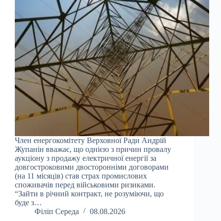
Член енергокомітету Верховної Ради Андрій
Жупанін вважає, що однією з причин провалу
аукціону з продажу електричної енергії за
довгостроковими двосторонніми договорами
(на 11 місяців) став страх промислових
споживачів перед військовими ризиками.
“Зайти в річний контракт, не розуміючи, що
буде з…
Філіп Середа
08.08.2026