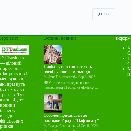
ДАЛІ
Про сайт
Останні новини
Інформ
К
С
INFBusiness
П
— діловий
С
Нацбанк шостий тиждень
портал для
К
поспіль зливає мільярди
підприємців і
и
валюти на міжбанку
Лука Присяжнюк
Сер 8, 2026
менеджерів,
НБУ четвертий тиждень поспіль
які прагнуть
продає понад $1 млрд на міжбанку
бути в курсі
Національний банк України протягом
трендів. Тут
тижня з 3 по 7 серпня…
ви знайдете
новини
бізнесу,
огляди
Соболев приєднався до
фінансових
наглядової ради “Нафтогазу”
ринків,
Тамара Самійленко
Сер 8, 2026