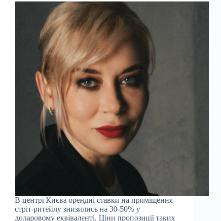
В центрі Києва орендні ставки на приміщення
стріт-ритейлу знизились на 30-50% у
доларовому еквіваленті. Ціни пропозиції таких