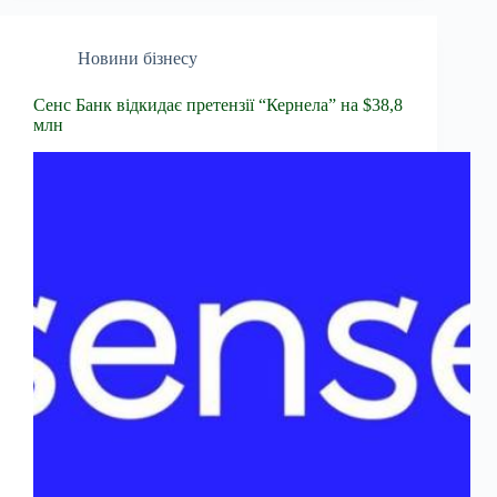
Новини бізнесу
Сенс Банк відкидає претензії “Кернела” на $38,8
млн