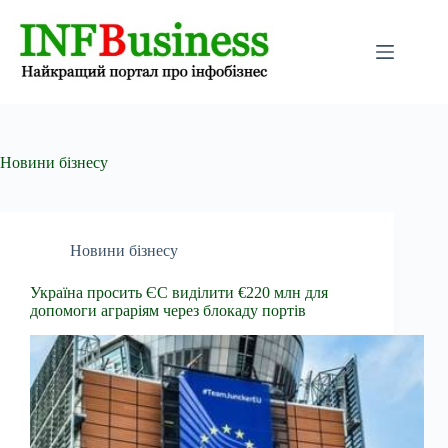
Перейти
до
вмісту
Новини бізнесу
Новини бізнесу
Україна просить ЄС виділити €220 млн для
допомоги аграріям через блокаду портів