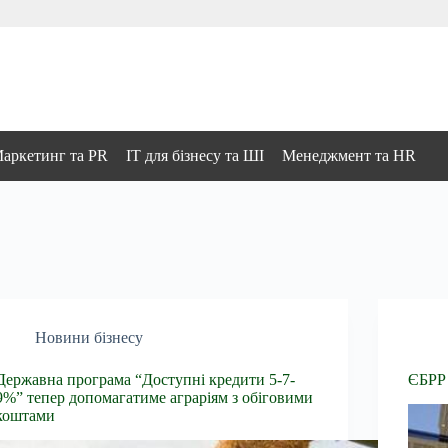
аркетинг та PR
IT для бізнесу та ШІ
Менеджмент та HR
Новини бізнесу
Державна програма “Доступні кредити 5-7-
ЄБРР 
9%” тепер допомагатиме аграріям з обіговими
коштами