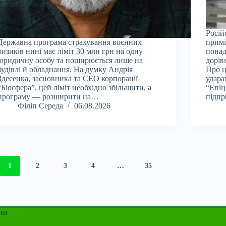
Росій
Державна програма страхування воєнних
примі
ризиків нині має ліміт 30 млн грн на одну
понад
юридичну особу та поширюється лише на
дорів
будівлі й обладнання. На думку Андрія
Про ц
Здесенка, засновника та CEO корпорації
удара
“Біосфера”, цей ліміт необхідно збільшити, а
“Епіц
програму — розширити на…
підпр
Філіп Середа
06.08.2026
1
2
3
4
…
35
ни