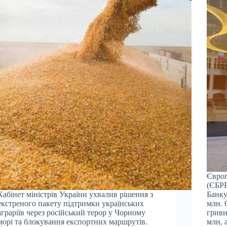
Європ
(ЄБРР
Кабінет міністрів України ухвалив рішення з
Банку
екстреного пакету підтримки українських
млн. 
аграріїв через російський терор у Чорному
гривн
морі та блокування експортних маршрутів.
млн, 