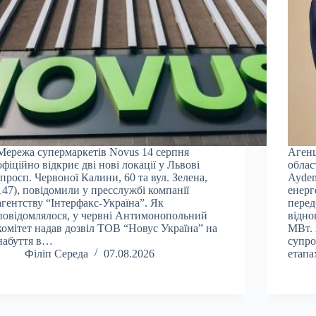
Мережа супермаркетів Novus 14 серпня
Агенц
офіційно відкриє дві нові локації у Львові
облас
(просп. Червоної Калини, 60 та вул. Зелена,
Aydem
147), повідомили у пресслужбі компанії
енерг
агентству “Інтерфакс-Україна”. Як
перед
повідомлялося, у червні Антимонопольний
відно
комітет надав дозвіл ТОВ “Новус Україна” на
МВт. 
набуття в…
супро
Філіп Середа
07.08.2026
етап