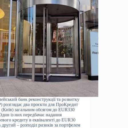
ейський банк реконструкції та розвитку
) розглядає два проєкти для ПроКредит
 (Київ) загальним обсягом до EUR330
Один із них передбачає надання
евого кредиту в еквіваленті до EUR30
а другий – розподіл ризиків за портфелем