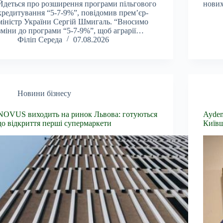
Йдеться про розширення програми пільгового
нових
кредитування “5-7-9%”, повідомив прем’єр-
міністр України Сергій Шмигаль. “Вносимо
зміни до програми “5-7-9%”, щоб аграрії…
Філіп Середа
07.08.2026
Новини бізнесу
NOVUS виходить на ринок Львова: готуються
Aydem
до відкриття перші супермаркети
Київ