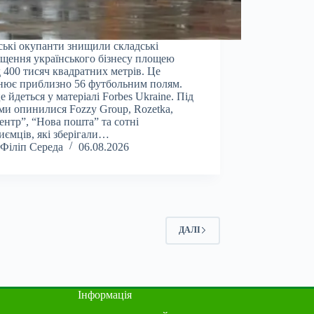
ські окупанти знищили складські
щення українського бізнесу площею
 400 тисяч квадратних метрів. Це
нює приблизно 56 футбольним полям.
е йдеться у матеріалі Forbes Ukraine. Під
ми опинилися Fozzy Group, Rozetka,
ентр”, “Нова пошта” та сотні
иємців, які зберігали…
Філіп Середа
06.08.2026
ДАЛІ
Інформація