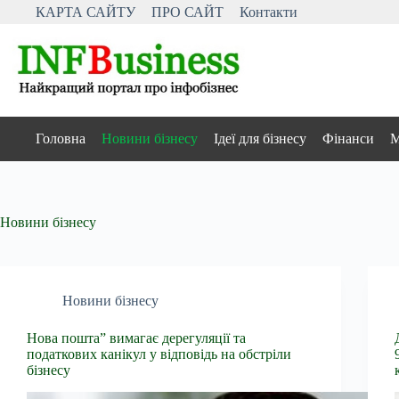
Перейти
КАРТА САЙТУ
ПРО САЙТ
Контакти
до
вмісту
Головна
Новини бізнесу
Ідеї для бізнесу
Фінанси
М
Новини бізнесу
Новини бізнесу
Нова пошта” вимагає дерегуляції та
податкових канікул у відповідь на обстріли
бізнесу