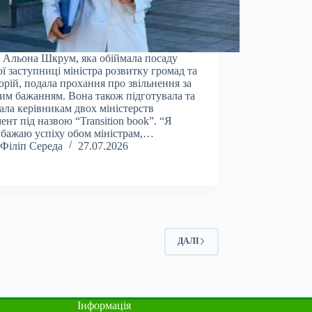
 Альона Шкрум, яка обіймала посаду
ї заступниці міністра розвитку громад та
орій, подала прохання про звільнення за
им бажанням. Вона також підготувала та
ала керівникам двох міністерств
ент під назвою “Transition book”. “Я
бажаю успіху обом міністрам,…
Філіп Середа
27.07.2026
ДАЛІ
Інформація