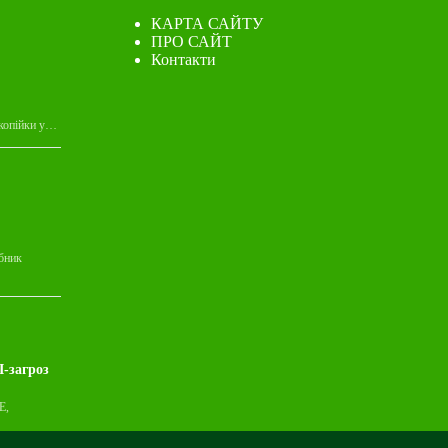
КАРТА САЙТУ
ПРО САЙТ
Контакти
 копійки у…
обник
І-загроз
E,