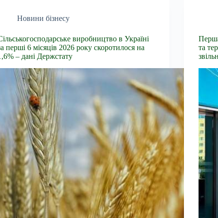
Новини бізнесу
Сільськогосподарське виробництво в Україні
Перша
за перші 6 місяців 2026 року скоротилося на
та те
1,6% – дані Держстату
звіль