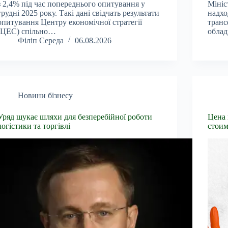
з 2,4% під час попереднього опитування у
Мініс
грудні 2025 року. Такі дані свідчать результати
надхо
опитування Центру економічної стратегії
транс
(ЦЕС) спільно…
обла
Філіп Середа
06.08.2026
Новини бізнесу
Уряд шукає шляхи для безперебійної роботи
Цена 
логістики та торгівлі
стоим