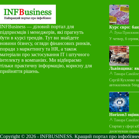
INFBusiness — діловий портал для
Курс євро: бан
підприємців і менеджерів, які прагнуть
Лука Присяжн
бути в курсі трендів. Тут ви знайдете
У четвер, 6 серпня
новини бізнесу, огляди фінансових ринків,
поради з маркетингу та HR, а також
матеріали про застосування ІТ і штучного
інтелекту в компаніях. Ми відбираємо
тільки практичну інформацію, корисну для
Львівщина: як
прийняття рішень.
Тамара Самійле
Сергій Кухленко н
автокилимків Stin
Horizon3 оціни
Тамара Самійле
Стартап у сфері кі
досягнувши оцінк
Copyright © 2026 - INFBUSINESS. Кращий портал про інфобізнес