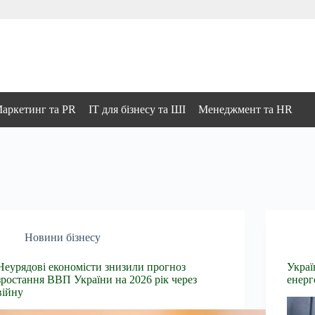
аркетинг та PR
IT для бізнесу та ШІ
Менеджмент та HR
Новини бізнесу
Неурядові економісти знизили прогноз
Украї
зростання ВВП України на 2026 рік через
енерг
війну