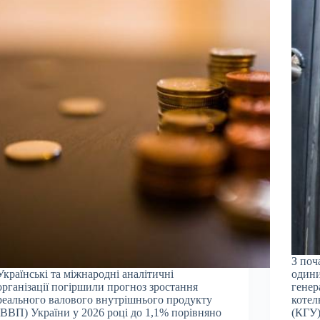
З поч
Українські та міжнародні аналітичні
одини
організації погіршили прогноз зростання
генер
реального валового внутрішнього продукту
котел
(ВВП) України у 2026 році до 1,1% порівняно
(КГУ)