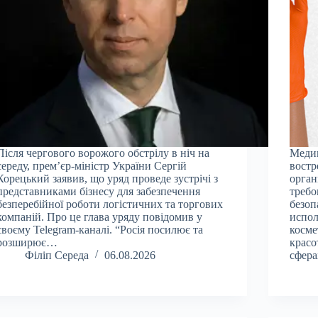
Після чергового ворожого обстрілу в ніч на
Меди
середу, прем’єр-міністр України Сергій
востр
Корецький заявив, що уряд проведе зустрічі з
орган
представниками бізнесу для забезпечення
требо
безперебійної роботи логістичних та торгових
безоп
компаній. Про це глава уряду повідомив у
испол
своєму Telegram-каналі. “Росія посилює та
косме
розширює…
красо
Філіп Середа
06.08.2026
сфера