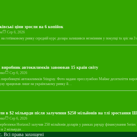
ківські ціни зросли на 6 копійок
юк
Сер 6, 2026
, на готівковому ринку середній курс долара залишився незмінним у покупці та зріс на 3
 виробник автокилимків завоював 15 країн світу
нко
Сер 6, 2026
а виробництві автокилимків Stingray. Фото надано пресслужбою Майже десятиліття вир
gray працював лише на українському ринку й…
ли в $2 мільярди після залучення $250 мільйонів на тлі зростання Ш
нко
Сер 6, 2026
бербезпеки Horizon3 залучив 250 мільйонів доларів у рамках раунду фінансування Series 
и в 2 мільярди…
. Всі права захищені