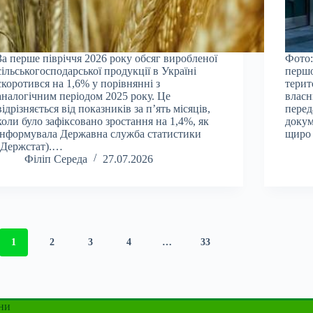
За перше півріччя 2026 року обсяг виробленої
Фото:
сільськогосподарської продукції в Україні
першо
скоротився на 1,6% у порівнянні з
терит
аналогічним періодом 2025 року. Це
власн
відрізняється від показників за п’ять місяців,
перед
коли було зафіксовано зростання на 1,4%, як
докум
інформувала Державна служба статистики
щиро 
(Держстат).…
Філіп Середа
27.07.2026
1
2
3
4
…
33
ни