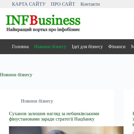
Перейти
КАРТА САЙТУ
ПРО САЙТ
Контакти
до
вмісту
Головна
Новини бізнесу
Ідеї для бізнесу
Фінанси
М
Новини бізнесу
Новини бізнесу
Суханов залишив нагляд за небанківськими
фінустановами заради стратегії Нацбанку