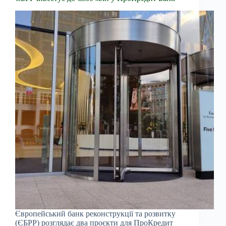
Європейський банк реконструкції та розвитку
(ЄБРР) розглядає два проєкти для ПроКредит