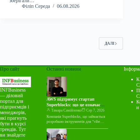
зберігали…
Філіп Середа
06.08.2026
ДАЛІ
Про сайт
Останні новини
Інформ
К
С
INFBusiness
П
— діловий
С
AWS підтримує стартап
портал для
К
Superblocks: що це означає
підприємців і
и
для індустрії
Тамара Самійленко
Сер 7, 2026
менеджерів,
Компанія Superblocks, що займається
які прагнуть
розробкою інструментів для “vibe
бути в курсі
coding”, оголосила про багаторічну
трендів. Тут
угоду про спільний маркетинг із
ви знайдете
Amazon Web Services…