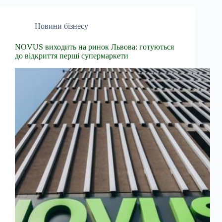
Новини бізнесу
NOVUS виходить на ринок Львова: готуються
до відкриття перші супермаркети