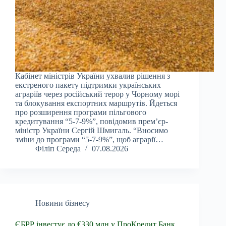
Кабінет міністрів України ухвалив рішення з
екстреного пакету підтримки українських
аграріїв через російський терор у Чорному морі
та блокування експортних маршрутів. Йдеться
про розширення програми пільгового
кредитування “5-7-9%”, повідомив прем’єр-
міністр України Сергій Шмигаль. “Вносимо
зміни до програми “5-7-9%”, щоб аграрії…
Філіп Середа
07.08.2026
Новини бізнесу
ЄБРР інвестує до €330 млн у ПроКредит Банк