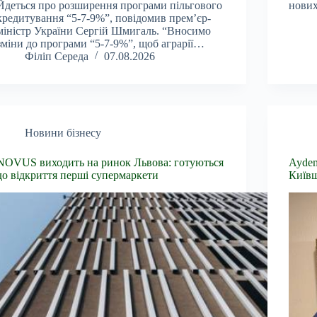
Йдеться про розширення програми пільгового
нових
кредитування “5-7-9%”, повідомив прем’єр-
міністр України Сергій Шмигаль. “Вносимо
зміни до програми “5-7-9%”, щоб аграрії…
Філіп Середа
07.08.2026
Новини бізнесу
NOVUS виходить на ринок Львова: готуються
Aydem
до відкриття перші супермаркети
Київ