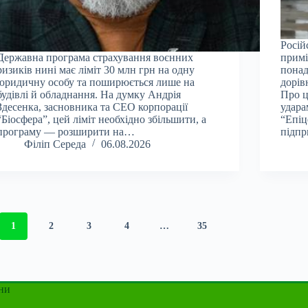
Росій
Державна програма страхування воєнних
примі
ризиків нині має ліміт 30 млн грн на одну
понад
юридичну особу та поширюється лише на
дорів
будівлі й обладнання. На думку Андрія
Про ц
Здесенка, засновника та CEO корпорації
удара
“Біосфера”, цей ліміт необхідно збільшити, а
“Епіц
програму — розширити на…
підпр
Філіп Середа
06.08.2026
1
2
3
4
…
35
ни