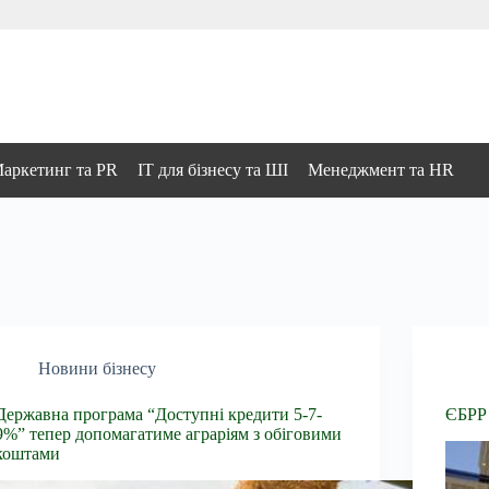
аркетинг та PR
IT для бізнесу та ШІ
Менеджмент та HR
Новини бізнесу
Державна програма “Доступні кредити 5-7-
ЄБРР 
9%” тепер допомагатиме аграріям з обіговими
коштами