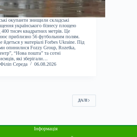
ські окупанти знищили складські
щення українського бізнесу площею
 400 тисяч квадратних метрів. Це
нює приблизно 56 футбольним полям.
е йдеться у матеріалі Forbes Ukraine. Під
ми опинилися Fozzy Group, Rozetka,
ентр”, “Нова пошта” та сотні
иємців, які зберігали…
Філіп Середа
06.08.2026
ДАЛІ
Інформація