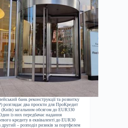
ейський банк реконструкції та розвитку
) розглядає два проєкти для ПроКредит
 (Київ) загальним обсягом до EUR330
Один із них передбачає надання
евого кредиту в еквіваленті до EUR30
а другий – розподіл ризиків за портфелем