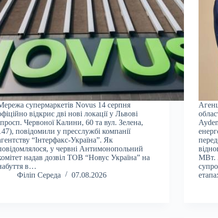
Мережа супермаркетів Novus 14 серпня
Агенц
офіційно відкриє дві нові локації у Львові
облас
(просп. Червоної Калини, 60 та вул. Зелена,
Aydem
147), повідомили у пресслужбі компанії
енерг
агентству “Інтерфакс-Україна”. Як
перед
повідомлялося, у червні Антимонопольний
відно
комітет надав дозвіл ТОВ “Новус Україна” на
МВт. 
набуття в…
супро
Філіп Середа
07.08.2026
етап