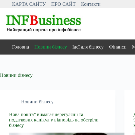
Перейти
КАРТА САЙТУ
ПРО САЙТ
Контакти
до
вмісту
Головна
Новини бізнесу
Ідеї для бізнесу
Фінанси
М
Новини бізнесу
Новини бізнесу
Нова пошта” вимагає дерегуляції та
податкових канікул у відповідь на обстріли
бізнесу