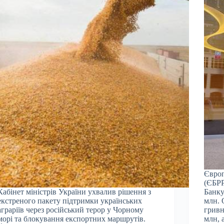
Європ
(ЄБРР
Кабінет міністрів України ухвалив рішення з
Банку
екстреного пакету підтримки українських
млн. 
аграріїв через російський терор у Чорному
гривн
морі та блокування експортних маршрутів.
млн, 