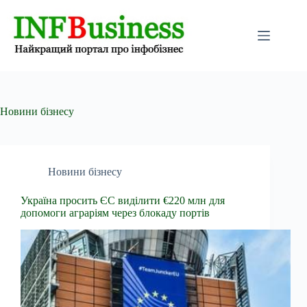
Перейти
до
вмісту
Новини бізнесу
Новини бізнесу
Україна просить ЄС виділити €220 млн для
допомоги аграріям через блокаду портів