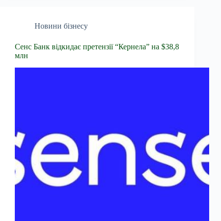
Новини бізнесу
Сенс Банк відкидає претензії “Кернела” на $38,8
млн