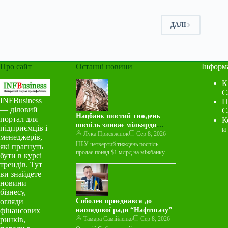
ДАЛІ
Про сайт
Останні новини
Інформ
К
С
INFBusiness
П
— діловий
С
Нацбанк шостий тиждень
портал для
К
поспіль зливає мільярди
підприємців і
и
валюти на міжбанку
Лука Присяжнюк
Сер 8, 2026
менеджерів,
НБУ четвертий тиждень поспіль
які прагнуть
продає понад $1 млрд на міжбанку
бути в курсі
Національний банк України протягом
трендів. Тут
тижня з 3 по 7 серпня…
ви знайдете
новини
бізнесу,
огляди
Соболев приєднався до
фінансових
наглядової ради “Нафтогазу”
ринків,
Тамара Самійленко
Сер 8, 2026