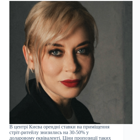
В центрі Києва орендні ставки на приміщення
стріт-ритейлу знизились на 30-50% у
доларовому еквіваленті. Ціни пропозиції таких