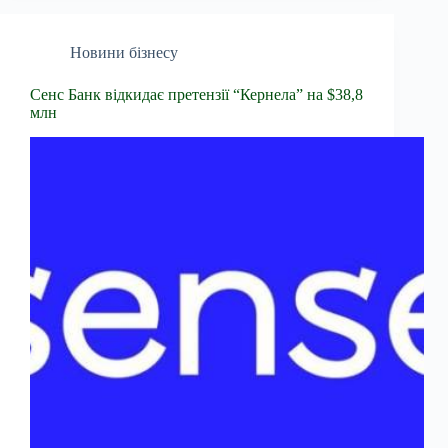
Новини бізнесу
Сенс Банк відкидає претензії “Кернела” на $38,8
млн