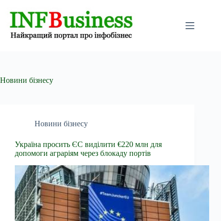
Перейти
до
вмісту
Новини бізнесу
Новини бізнесу
Україна просить ЄС виділити €220 млн для
допомоги аграріям через блокаду портів