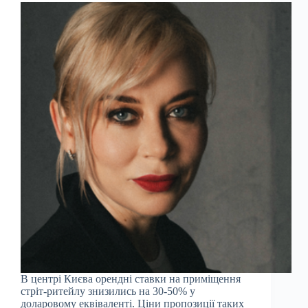
В центрі Києва орендні ставки на приміщення
стріт-ритейлу знизились на 30-50% у
доларовому еквіваленті. Ціни пропозиції таких