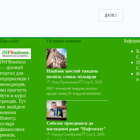
ДАЛІ
Про сайт
Останні новини
Інформ
К
С
INFBusiness
П
— діловий
С
Нацбанк шостий тиждень
портал для
К
поспіль зливає мільярди
підприємців і
и
валюти на міжбанку
Лука Присяжнюк
Сер 8, 2026
менеджерів,
НБУ четвертий тиждень поспіль
які прагнуть
продає понад $1 млрд на міжбанку
бути в курсі
Національний банк України протягом
трендів. Тут
тижня з 3 по 7 серпня…
ви знайдете
новини
бізнесу,
огляди
Соболев приєднався до
фінансових
наглядової ради “Нафтогазу”
ринків,
Тамара Самійленко
Сер 8, 2026