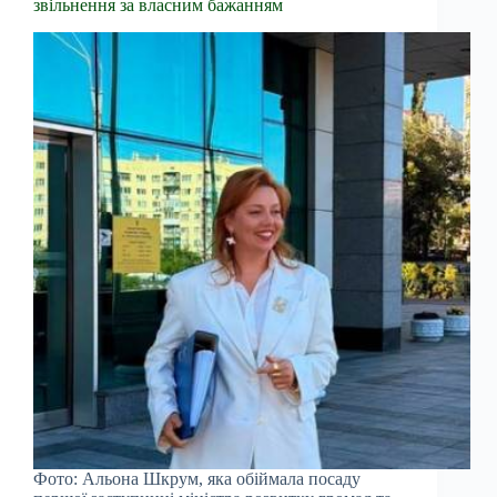
звільнення за власним бажанням
Фото: Альона Шкрум, яка обіймала посаду