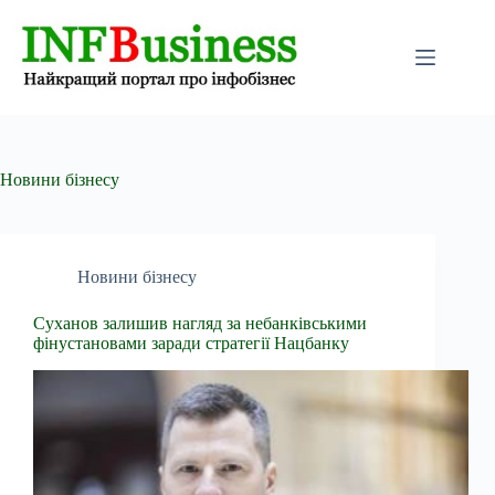
Перейти
до
вмісту
Новини бізнесу
Новини бізнесу
Суханов залишив нагляд за небанківськими
фінустановами заради стратегії Нацбанку