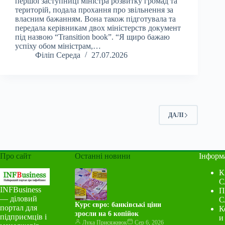
першої заступниці міністра розвитку громад та
територій, подала прохання про звільнення за
власним бажанням. Вона також підготувала та
передала керівникам двох міністерств документ
під назвою “Transition book”. “Я щиро бажаю
успіху обом міністрам,…
Філіп Середа
27.07.2026
ДАЛІ
Про сайт
Останні новини
Інформ
К
С
INFBusiness
П
— діловий
С
Курс євро: банківські ціни
портал для
К
зросли на 6 копійок
підприємців і
и
Лука Присяжнюк
Сер 6, 2026