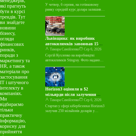
менеджерів,
У четвер, 6 серпня, на готівковому
які прагнуть
ринку середній курс долара залишився
бути в курсі
незмінним у покупці та зріс на 3
трендів. Тут
копійки у…
ви знайдете
новини
бізнесу,
огляди
Львівщина: як виробник
фінансових
автокилимків завоював 15
ринків,
країн світу
Тамара Самійленко
Сер 6, 2026
поради з
Сергій Кухленко на виробництві
маркетингу та
автокилимків Stingray. Фото надано
пресслужбою Майже десятиліття
HR, а також
виробник автокилимків Stingray
матеріали про
працював лише на українському ринку
застосування
й…
ІТ і штучного
інтелекту в
Horizon3 оцінили в $2
компаніях.
мільярди після залучення
Ми
$250 мільйонів на тлі
Тамара Самійленко
Сер 6, 2026
відбираємо
зростання ШІ-загроз
Стартап у сфері кібербезпеки Horizon3
тільки
залучив 250 мільйонів доларів у
практичну
рамках раунду фінансування Series E,
інформацію,
досягнувши оцінки в 2 мільярди…
корисну для
прийняття