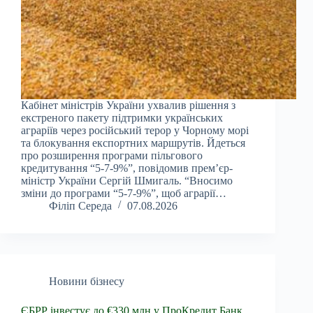
Кабінет міністрів України ухвалив рішення з
екстреного пакету підтримки українських
аграріїв через російський терор у Чорному морі
та блокування експортних маршрутів. Йдеться
про розширення програми пільгового
кредитування “5-7-9%”, повідомив прем’єр-
міністр України Сергій Шмигаль. “Вносимо
зміни до програми “5-7-9%”, щоб аграрії…
Філіп Середа
07.08.2026
Новини бізнесу
ЄБРР інвестує до €330 млн у ПроКредит Банк