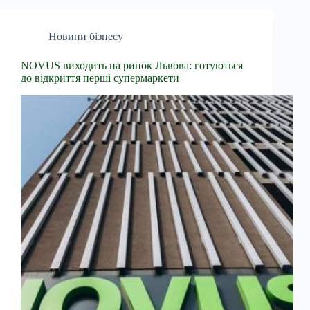
Новини бізнесу
NOVUS виходить на ринок Львова: готуються
до відкриття перші супермаркети