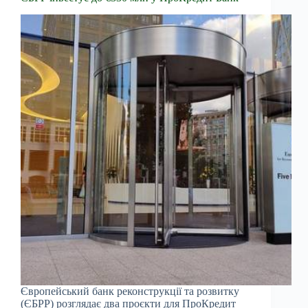
Європейський банк реконструкції та розвитку
(ЄБРР) розглядає два проєкти для ПроКредит