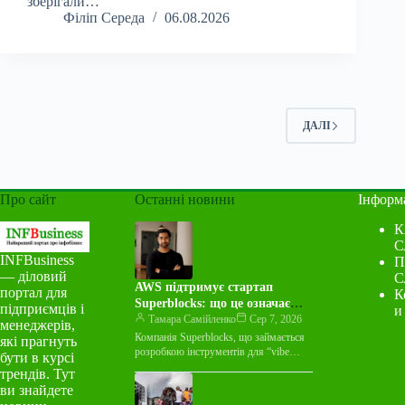
зберігали…
Філіп Середа
06.08.2026
ДАЛІ
Про сайт
Останні новини
Інформ
К
С
INFBusiness
П
— діловий
С
AWS підтримує стартап
портал для
К
Superblocks: що це означає
підприємців і
и
для індустрії
Тамара Самійленко
Сер 7, 2026
менеджерів,
Компанія Superblocks, що займається
які прагнуть
розробкою інструментів для “vibe
бути в курсі
coding”, оголосила про багаторічну
трендів. Тут
угоду про спільний маркетинг із
ви знайдете
Amazon Web Services…