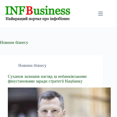
Перейти
до
вмісту
Новини бізнесу
Новини бізнесу
Суханов залишив нагляд за небанківськими
фінустановами заради стратегії Нацбанку