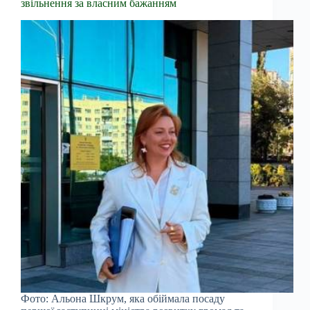
звільнення за власним бажанням
Фото: Альона Шкрум, яка обіймала посаду