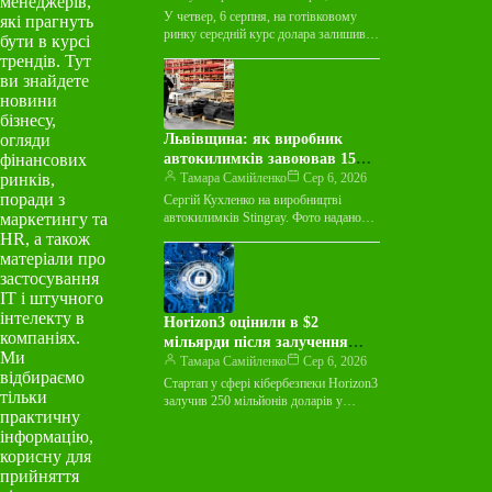
менеджерів,
У четвер, 6 серпня, на готівковому
які прагнуть
ринку середній курс долара залишився
бути в курсі
незмінним у покупці та зріс на 3
трендів. Тут
копійки у…
ви знайдете
новини
бізнесу,
огляди
Львівщина: як виробник
фінансових
автокилимків завоював 15
ринків,
країн світу
Тамара Самійленко
Сер 6, 2026
поради з
Сергій Кухленко на виробництві
маркетингу та
автокилимків Stingray. Фото надано
пресслужбою Майже десятиліття
HR, а також
виробник автокилимків Stingray
матеріали про
працював лише на українському ринку
застосування
й…
ІТ і штучного
інтелекту в
Horizon3 оцінили в $2
компаніях.
мільярди після залучення
Ми
$250 мільйонів на тлі
Тамара Самійленко
Сер 6, 2026
відбираємо
зростання ШІ-загроз
Стартап у сфері кібербезпеки Horizon3
тільки
залучив 250 мільйонів доларів у
практичну
рамках раунду фінансування Series E,
інформацію,
досягнувши оцінки в 2 мільярди…
корисну для
прийняття