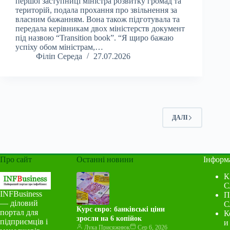
першої заступниці міністра розвитку громад та
територій, подала прохання про звільнення за
власним бажанням. Вона також підготувала та
передала керівникам двох міністерств документ
під назвою “Transition book”. “Я щиро бажаю
успіху обом міністрам,…
Філіп Середа
27.07.2026
ДАЛІ
Про сайт
Останні новини
Інформ
К
С
INFBusiness
П
— діловий
С
Курс євро: банківські ціни
портал для
К
зросли на 6 копійок
підприємців і
и
Лука Присяжнюк
Сер 6, 2026