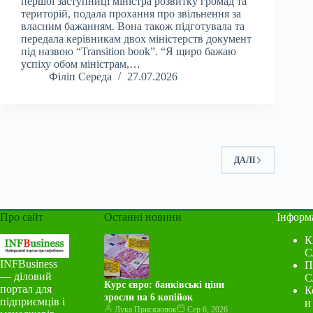
першої заступниці міністра розвитку громад та
територій, подала прохання про звільнення за
власним бажанням. Вона також підготувала та
передала керівникам двох міністерств документ
під назвою “Transition book”. “Я щиро бажаю
успіху обом міністрам,…
Філіп Середа
27.07.2026
ДАЛІ
Про сайт
Останні новини
Інформ
К
С
INFBusiness
П
— діловий
С
Курс євро: банківські ціни
портал для
К
зросли на 6 копійок
підприємців і
и
Лука Присяжнюк
Сер 6, 2026