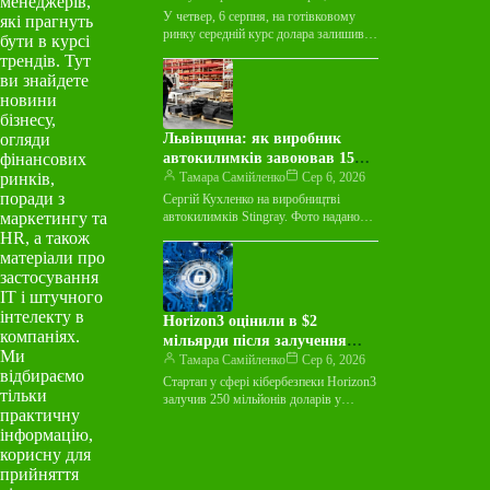
менеджерів,
У четвер, 6 серпня, на готівковому
які прагнуть
ринку середній курс долара залишився
бути в курсі
незмінним у покупці та зріс на 3
трендів. Тут
копійки у…
ви знайдете
новини
бізнесу,
огляди
Львівщина: як виробник
фінансових
автокилимків завоював 15
ринків,
країн світу
Тамара Самійленко
Сер 6, 2026
поради з
Сергій Кухленко на виробництві
маркетингу та
автокилимків Stingray. Фото надано
пресслужбою Майже десятиліття
HR, а також
виробник автокилимків Stingray
матеріали про
працював лише на українському ринку
застосування
й…
ІТ і штучного
інтелекту в
Horizon3 оцінили в $2
компаніях.
мільярди після залучення
Ми
$250 мільйонів на тлі
Тамара Самійленко
Сер 6, 2026
відбираємо
зростання ШІ-загроз
Стартап у сфері кібербезпеки Horizon3
тільки
залучив 250 мільйонів доларів у
практичну
рамках раунду фінансування Series E,
інформацію,
досягнувши оцінки в 2 мільярди…
корисну для
прийняття