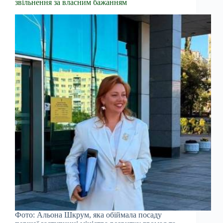
звільнення за власним бажанням
Фото: Альона Шкрум, яка обіймала посаду