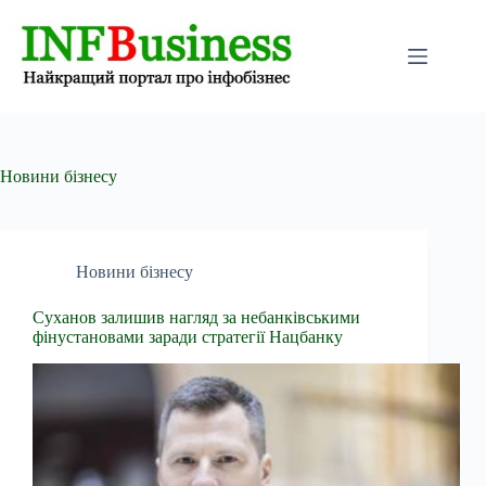
Перейти
до
вмісту
Новини бізнесу
Новини бізнесу
Суханов залишив нагляд за небанківськими
фінустановами заради стратегії Нацбанку