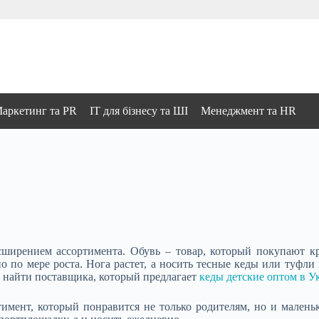
аркетинг та PR
IT для бізнесу та ШІ
Менеджмент та HR
сширением ассортимента. Обувь – товар, который покупают к
но по мере роста. Нога растет, а носить тесные кеды или туфли
 найти поставщика, который предлагает
кеды детские оптом в У
тимент, который понравится не только родителям, но и малень