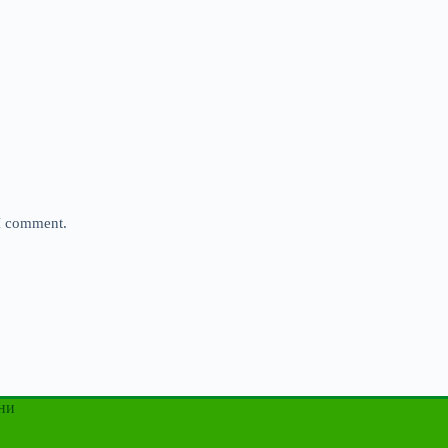
 I comment.
ни