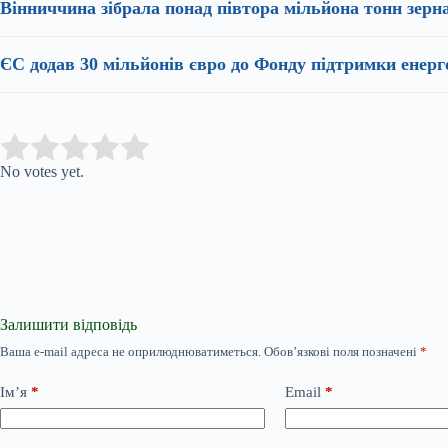
Вінниччина зібрала понад півтора мільйона тонн зер
ЄС додав 30 мільйонів євро до Фонду підтримки енер
Submit Rating
Rate this item:
No votes yet.
Залишити відповідь
Ваша e-mail адреса не оприлюднюватиметься.
Обов’язкові поля позначені
*
Ім’я
*
Email
*