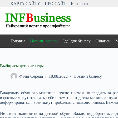
Перейти
КАРТА САЙТУ
ПРО САЙТ
Контакти
до
вмісту
Головна
Новини бізнесу
Ідеї для бізнесу
Фінанси
М
Выбираем детские кеды
Філіп Середа
18.08.2022
Новини бізнесу
Владельцу обувного магазина нужно постоянно следить за ра
взрослые могут отказать себе в чем-то, то детям менять ее нуж
деформироваться, возникнут проблемы с позвоночником. Важно
Не стоит экономить на детской обуви. Важно подобрать ассор