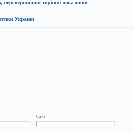
на, перевершивши торішні показники
гетики України
Сайт