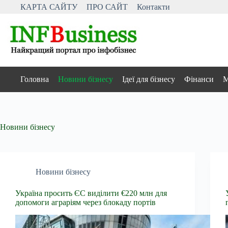
Перейти
КАРТА САЙТУ
ПРО САЙТ
Контакти
до
вмісту
Головна
Новини бізнесу
Ідеї для бізнесу
Фінанси
М
Новини бізнесу
Новини бізнесу
Україна просить ЄС виділити €220 млн для
допомоги аграріям через блокаду портів