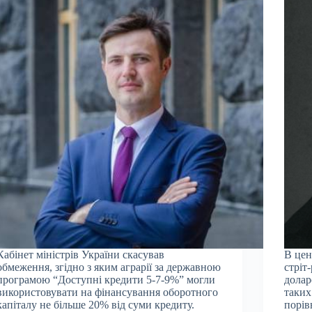
Кабінет міністрів України скасував
В цен
обмеження, згідно з яким аграрії за державною
стріт
програмою “Доступні кредити 5-7-9%” могли
долар
використовувати на фінансування оборотного
таких
капіталу не більше 20% від суми кредиту.
порів