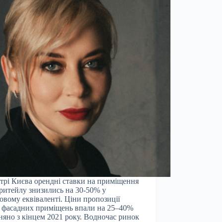
трі Києва орендні ставки на приміщення
-ритейлу знизились на 30-50% у
овому еквіваленті. Ціни пропозиції
 фасадних приміщень впали на 25–40%
няно з кінцем 2021 року. Водночас ринок