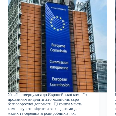
Україна звернулася до Європейської комісії з
проханням виділити 220 мільйонів євро
безповоротної допомоги. Ці кошти мають
компенсувати відсотки за кредитами для
малих та середніх агровиробників, які