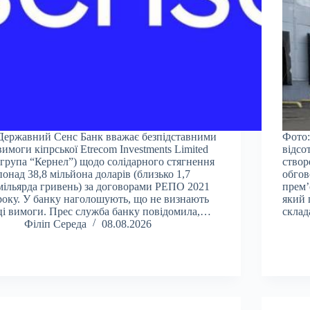
Державний Сенс Банк вважає безпідставними
Фото:
вимоги кіпрської Etrecom Investments Limited
відсо
(група “Кернел”) щодо солідарного стягнення
створ
понад 38,8 мільйона доларів (близько 1,7
обгов
мільярда гривень) за договорами РЕПО 2021
прем’
року. У банку наголошують, що не визнають
який 
ці вимоги. Прес служба банку повідомила,…
склад
Філіп Середа
08.08.2026