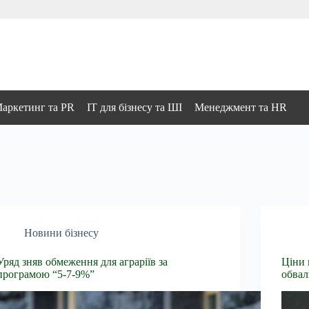
аркетинг та PR
IT для бізнесу та ШІ
Менеджмент та HR
Новини бізнесу
Уряд зняв обмеження для аграріїв за
Ціни 
програмою “5-7-9%”
обвал