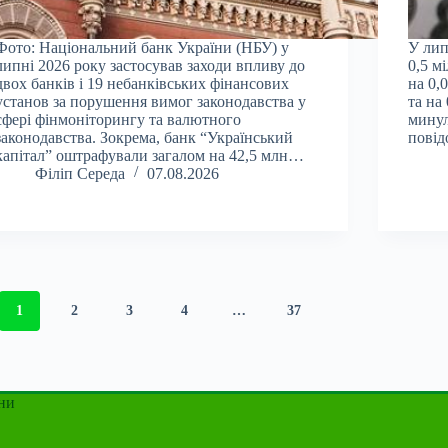
Фото: Національний банк України (НБУ) у
У лип
липні 2026 року застосував заходи впливу до
0,5 м
двох банків і 19 небанківських фінансових
на 0,
установ за порушення вимог законодавства у
та на
сфері фінмоніторингу та валютного
минул
законодавства. Зокрема, банк “Український
повід
капітал” оштрафували загалом на 42,5 млн…
Філіп Середа
07.08.2026
1
2
3
4
…
37
ни