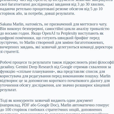
свої багатоетапні дослідницькі завдання від 3 до 30 хвилин,
надаючи ретельно процитовані резюме обсягом від 5 до 10
сторінок або, за потреби, довші результати.
Sakana Marlin, натомість, не призначений для миттєвого чату.
Він виконує безперервні, самостійні цикли аналізу тривалістю
до восьми годин. Якщо OpenAI та Perplexity виступають як
цифрові помічники, що готують швидкий брифінг перед
зустріччю, то Marlin створений для заміни багатотижневих,
вичерпних завдань, які зазвичай делегуються команді директора
зі стратегії.
Робочі процеси та результати також підкреслюють різні філософії
дизайну. Gemini Deep Research від Google отримав схвалення за
функцію «спільне планування», яка представляє список для
користувача для редагування перед виконанням пошуку. Marlin
відтворює це за допомогою короткого початкового діалогу для
уточнення обсягу дослідження, але значно розширює кінцевий
результат.
Тоді як конкуренти зазвичай видають один документ
(наприклад, PDF або Google Doc), Marlin автоматично генерує
до 100 сторінок глибоких стратегічних опцій, доповнених