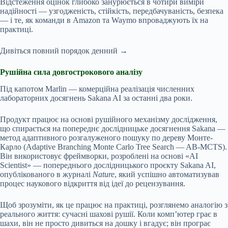
Відстеження оцінок глибоко занурюється в чотири виміри
надійності — узгодженість, стійкість, передбачуваність, безпека
— і те, як команди в Amazon та Waymo впроваджують їх на
практиці.
Дивіться повний порядок денний →
Рушійна сила довгострокового аналізу
Під капотом Marlin — комерційна реалізація численних
лабораторних досягнень Sakana AI за останні два роки.
Продукт працює на основі рушійного механізму дослідження,
що спирається на попереднє дослідницьке досягнення Sakana —
метод адаптивного розгалуженого пошуку по дереву Монте-
Карло (Adaptive Branching Monte Carlo Tree Search — AB-MCTS).
Він використовує фреймворки, розроблені на основі «AI
Scientist» — попереднього дослідницького проєкту Sakana AI,
опублікованого в журналі
Nature
, який успішно автоматизував
процес наукового відкриття від ідеї до рецензування.
Щоб зрозуміти, як це працює на практиці, розглянемо аналогію з
реального життя: сучасні шахові рушії. Коли комп’ютер грає в
шахи, він не просто дивиться на дошку і вгадує; він програє