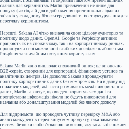
додатками, посиланнями та окремим пакетом презентаційних
слайдів для керівництва. Marlin призначений не лише для
пошуку фактів, а й для відображення причинно-наслідкових
зв’язків у складному бізнес-середовищі та їх структурування для
перегляду керівництвом.
Нарешті, Sakana AI чітко визначила свою цільову аудиторію та
політику щодо даних. OpenAI, Google та Perplexity активно
працюють як на споживчому, так і на корпоративному ринках,
пропонуючи свої можливості глибоких досліджень абонентам
Pro-рівня та звичайним потужним користувачам.
Sakana Marlin явно виключає споживчий ринок; це виключно
B2B-сервіс, створений для корпорацій, фінансових установ та
аналітичних центрів. Це дозволяє Sakana впроваджувати
політику корпоративних даних без компромісів. На відміну від
споживчих моделей, які часто розмивають межі використання
даних, Marlin гарантує, що введені користувачем дані та
пропрієтарна інформація ніколи не будуть використані для
навчання або доналаштування моделей без явного дозволу.
Для підприємств, що проводять чутливу перевірку M&A або
аналіз конкурентів перед випуском продукту, така замкнена
система безпеки є обов’язковою вимогою, яку загальні споживчі