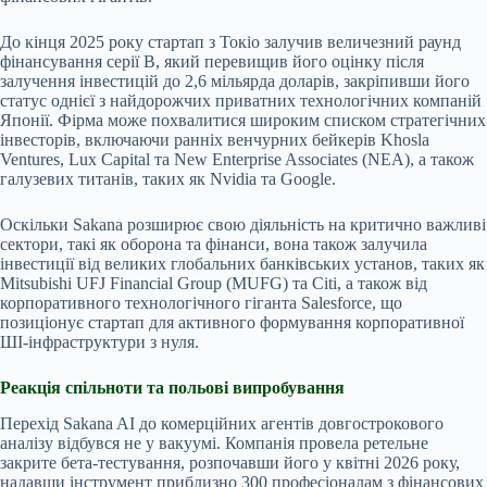
До кінця 2025 року стартап з Токіо залучив величезний раунд
фінансування серії B, який перевищив його оцінку після
залучення інвестицій до 2,6 мільярда доларів, закріпивши його
статус однієї з найдорожчих приватних технологічних компаній
Японії. Фірма може похвалитися широким списком стратегічних
інвесторів, включаючи ранніх венчурних бейкерів Khosla
Ventures, Lux Capital та New Enterprise Associates (NEA), а також
галузевих титанів, таких як Nvidia та Google.
Оскільки Sakana розширює свою діяльність на критично важливі
сектори, такі як оборона та фінанси, вона також залучила
інвестиції від великих глобальних банківських установ, таких як
Mitsubishi UFJ Financial Group (MUFG) та Citi, а також від
корпоративного технологічного гіганта Salesforce, що
позиціонує стартап для активного формування корпоративної
ШІ-інфраструктури з нуля.
Реакція спільноти та польові випробування
Перехід Sakana AI до комерційних агентів довгострокового
аналізу відбувся не у вакуумі. Компанія провела ретельне
закрите бета-тестування, розпочавши його у квітні 2026 року,
надавши інструмент приблизно 300 професіоналам з фінансових