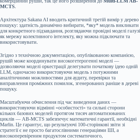
комерційний рушій, так це його розширення до
Multi-LLM AB-
MCTS
.
Архітектура Sakana AI вводить критичний третій вимір у дерево
пошуку: здатність динамічно вибирати, *яку* модель викликати
для конкретного підзавдання, розглядаючи провідні моделі галузі
як мережу колективного інтелекту, яку можна підключати та
використовувати.
Згідно з технічною документацією, опублікованою компанією,
рушій може координувати високогетерогенні моделі —
дозволяючи моделі оркестрації делегувати початкову ідею одній
LLM, одночасно використовуючи модель з потужними
аналітичними можливостями для аудиту, перевірки та
виправлення проміжних помилок, згенерованих раніше в дереві
пошуку.
Масштабуючи обчислення під час виведення даних —
використовуючи відмінні «особистості» та сильні сторони
кількох базових моделей протягом тисяч автоматизованих
циклів — AB-MCTS забезпечує математичні гарантії, необхідні
Marlin. Це гарантує, що результуючі 100-сторінкові звіти зі
стратегії є не просто багатослівними генераціями ШІ, а
високоперевіреним продуктом систематичного,