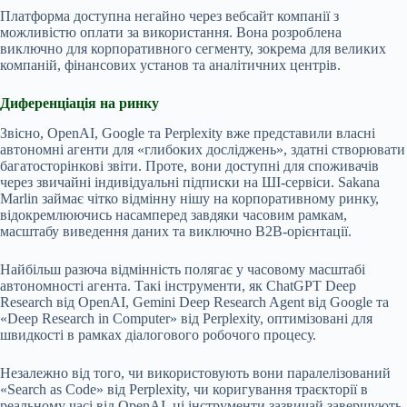
Платформа доступна негайно через вебсайт компанії з
можливістю оплати за використання. Вона розроблена
виключно для корпоративного сегменту, зокрема для великих
компаній, фінансових установ та аналітичних центрів.
Диференціація на ринку
Звісно, OpenAI, Google та Perplexity вже представили власні
автономні агенти для «глибоких досліджень», здатні створювати
багатосторінкові звіти. Проте, вони доступні для споживачів
через звичайні індивідуальні підписки на ШІ-сервіси. Sakana
Marlin займає чітко відмінну нішу на корпоративному ринку,
відокремлюючись насамперед завдяки часовим рамкам,
масштабу виведення даних та виключно B2B-орієнтації.
Найбільш разюча відмінність полягає у часовому масштабі
автономності агента. Такі інструменти, як ChatGPT Deep
Research від OpenAI, Gemini Deep Research Agent від Google та
«Deep Research in Computer» від Perplexity, оптимізовані для
швидкості в рамках діалогового робочого процесу.
Незалежно від того, чи використовують вони паралелізований
«Search as Code» від Perplexity, чи коригування траєкторії в
реальному часі від OpenAI, ці інструменти зазвичай завершують