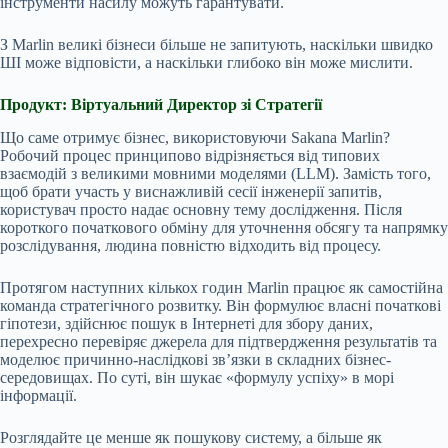
інструменти насилу можуть гарантувати.
З Marlin великі бізнеси більше не запитують, наскільки швидко
ШІ може відповісти, а наскільки глибоко він може мислити.
Продукт: Віртуальний Директор зі Стратегії
Що саме отримує бізнес, використовуючи Sakana Marlin?
Робочий процес принципово відрізняється від типових
взаємодій з великими мовними моделями (LLM). Замість того,
щоб брати участь у виснажливій сесії інженерії запитів,
користувач просто надає основну тему дослідження. Після
короткого початкового обміну для уточнення обсягу та напрямку
розслідування, людина повністю відходить від процесу.
Протягом наступних кількох годин Marlin працює як самостійна
команда стратегічного розвитку. Він формулює власні початкові
гіпотези, здійснює пошук в Інтернеті для збору даних,
перехресно перевіряє джерела для підтвердження результатів та
моделює причинно-наслідкові зв’язки в складних бізнес-
середовищах. По суті, він шукає «формулу успіху» в морі
інформації.
Розглядайте це менше як пошукову систему, а більше як