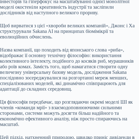
інвесторів та гіперфокус на масштабуванні однієї монолітної
моделі окостеніли креативність індустрії та засліпили
дослідників від наступного великого прориву.
Щоб вирватися з цієї «хвороби великих компаній», Джонс і Ха
структурували Sakana AI на принципах біомімікрії та
еволюційних обчислень.
Назва компанії, що походить від японського слова «риба»,
відображає її основну технічну філософію: використання
колективного інтелекту, подібного до косяків риб, мурашників
або роїв комах. Замість того, щоб намагатися створити одну
величезну універсальну базову модель, дослідження Sakana
послідовно зосереджувалися на розгортанні мереж менших,
спеціалізованих моделей, які динамічно співпрацюють для
адаптації до складних середовищ.
Ця філософія передбачає, що розглядаючи окремі моделі ШІ як
членів «команди мрії» з взаємодоповнюючими сильними
сторонами, системи можуть досягти більш надійного та
економічно ефективного аналізу, ніж просто спираючись на
масштаб.
Цей підхід, натхненний природою, швидко приніс дивіденди в