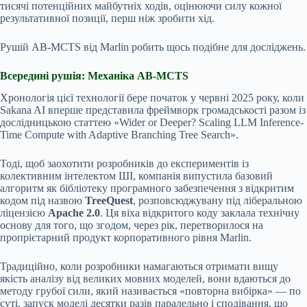
тисячі потенційних майбутніх ходів, оцінюючи силу кожної
результативної позиції, перш ніж зробити хід.
Рушій AB-MCTS від Marlin робить щось подібне для досліджень.
Всередині рушія: Механіка AB-MCTS
Хронологія цієї технології бере початок у червні 2025 року, коли
Sakana AI вперше представила фреймворк громадськості разом із
дослідницькою статтею «Wider or Deeper? Scaling LLM Inference-
Time Compute with Adaptive Branching Tree Search».
Тоді, щоб заохотити розробників до експериментів із
колективним інтелектом ШІ, компанія випустила базовий
алгоритм як бібліотеку програмного забезпечення з відкритим
кодом під назвою
TreeQuest
, розповсюджувану під ліберальною
ліцензією
Apache 2.0
. Ця віха відкритого коду заклала технічну
основу для того, що згодом, через рік, перетворилося на
пропрієтарний продукт корпоративного рівня Marlin.
Традиційно, коли розробники намагаються отримати вищу
якість аналізу від великих мовних моделей, вони вдаються до
методу грубої сили, який називається «повторна вибірка» — по
суті, запуск моделі десятки разів паралельно і сподівання, що