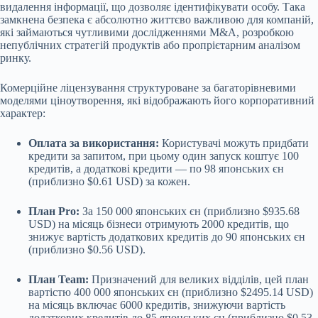
видалення інформації, що дозволяє ідентифікувати особу. Така
замкнена безпека є абсолютно життєво важливою для компаній,
які займаються чутливими дослідженнями M&A, розробкою
непублічних стратегій продуктів або пропрієтарним аналізом
ринку.
Комерційне ліцензування структуроване за багаторівневими
моделями ціноутворення, які відображають його корпоративний
характер:
Оплата за використання:
Користувачі можуть придбати
кредити за запитом, при цьому один запуск коштує 100
кредитів, а додаткові кредити — по 98 японських єн
(приблизно $0.61 USD) за кожен.
План Pro:
За 150 000 японських єн (приблизно $935.68
USD) на місяць бізнеси отримують 2000 кредитів, що
знижує вартість додаткових кредитів до 90 японських єн
(приблизно $0.56 USD).
План Team:
Призначений для великих відділів, цей план
вартістю 400 000 японських єн (приблизно $2495.14 USD)
на місяць включає 6000 кредитів, знижуючи вартість
додаткових кредитів до 85 японських єн (приблизно $0.53