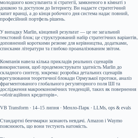
молодшого консультанта зі стратегії, замкненого в кімнаті з
дошкою та доступом до Інтернету. Ви надаєте стратегічний
запит вранці, а до кінця робочого дня система надає повний,
професійний портфель рішень.
У випадку Marlin, кінцевий результат — це не загальний
текстовий блок; це структурований набір стратегічних варіантів,
доповнений короткими резюме для керівництва, додатками,
списками літератури та глибоко проаналізованим звітом.
Компанія навела кілька прикладів реальних сценаріїв
використання, щоб продемонструвати здатність Marlin до
складного синтезу, зокрема: розробка детальних сценаріїв
врегулювання теоретичної блокади Ормузької протоки, аналіз
фрагментованого глобального регуляторного поля ШІ та
дослідження макроекономічних тенденцій, таких як повернення
«облігаційних кредиторів».
VB Transform · 14–15 липня · Менло-Парк · LLMs, ops & evals
Стандартні бенчмарки зазнають невдачі. Amazon і Waymo
пояснюють, що вони тестують натомість.