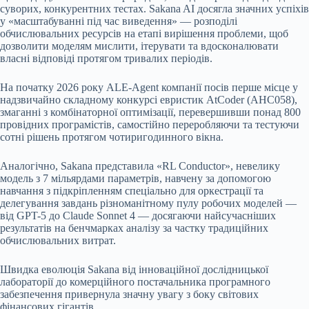
суворих, конкурентних тестах. Sakana AI досягла значних успіхів
у «масштабуванні під час виведення» — розподілі
обчислювальних ресурсів на етапі вирішення проблеми, щоб
дозволити моделям мислити, ітерувати та вдосконалювати
власні відповіді протягом тривалих періодів.
На початку 2026 року ALE-Agent компанії посів перше місце у
надзвичайно складному конкурсі евристик AtCoder (AHC058),
змаганні з комбінаторної оптимізації, перевершивши понад 800
провідних програмістів, самостійно переробляючи та тестуючи
сотні рішень протягом чотиригодинного вікна.
Аналогічно, Sakana представила «RL Conductor», невелику
модель з 7 мільярдами параметрів, навчену за допомогою
навчання з підкріпленням спеціально для оркестрації та
делегування завдань різноманітному пулу робочих моделей —
від GPT-5 до Claude Sonnet 4 — досягаючи найсучасніших
результатів на бенчмарках аналізу за частку традиційних
обчислювальних витрат.
Швидка еволюція Sakana від інноваційної дослідницької
лабораторії до комерційного постачальника програмного
забезпечення привернула значну увагу з боку світових
фінансових гігантів.