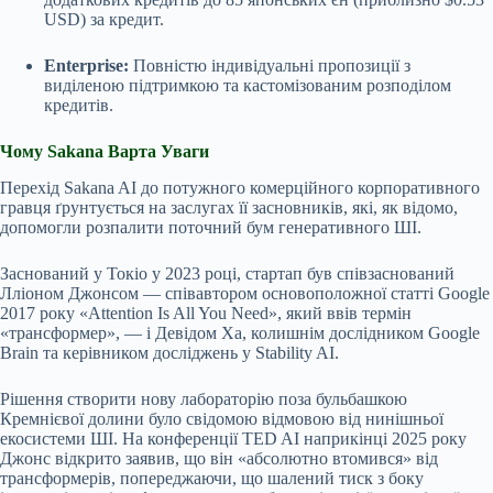
USD) за кредит.
Enterprise:
Повністю індивідуальні пропозиції з
виділеною підтримкою та кастомізованим розподілом
кредитів.
Чому Sakana Варта Уваги
Перехід Sakana AI до потужного комерційного корпоративного
гравця ґрунтується на заслугах її засновників, які, як відомо,
допомогли розпалити поточний бум генеративного ШІ.
Заснований у Токіо у 2023 році, стартап був співзаснований
Лліоном Джонсом — співавтором основоположної статті Google
2017 року «Attention Is All You Need», який ввів термін
«трансформер», — і Девідом Ха, колишнім дослідником Google
Brain та керівником досліджень у Stability AI.
Рішення створити нову лабораторію поза бульбашкою
Кремнієвої долини було свідомою відмовою від нинішньої
екосистеми ШІ. На конференції TED AI наприкінці 2025 року
Джонс відкрито заявив, що він «абсолютно втомився» від
трансформерів, попереджаючи, що шалений тиск з боку