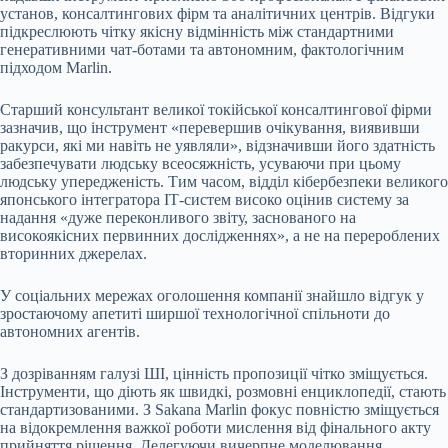
установ, консалтингових фірм та аналітичних центрів. Відгуки
підкреслюють чітку якісну відмінність між стандартними
генеративними чат-ботами та автономним, фактологічним
підходом Marlin.
Старший консультант великої токійської консалтингової фірми
зазначив, що інструмент «перевершив очікування, виявивши
ракурси, які ми навіть не уявляли», відзначивши його здатність
забезпечувати людську всеосяжність, усуваючи при цьому
людську упередженість. Тим часом, відділ кібербезпеки великого
японського інтегратора ІТ-систем високо оцінив систему за
надання «дуже переконливого звіту, заснованого на
високоякісних первинних дослідженнях», а не на перероблених
вторинних джерелах.
У соціальних мережах оголошення компанії знайшло відгук у
зростаючому апетиті ширшої технологічної спільноти до
автономних агентів.
З дозріванням галузі ШІ, цінність пропозиції чітко зміщується.
Інструменти, що діють як швидкі, розмовні енциклопедії, стають
стандартизованими. З Sakana Marlin фокус повністю зміщується
на відокремлення важкої роботи мислення від фінального акту
прийняття рішення. Делегуючи вичерпне моделювання