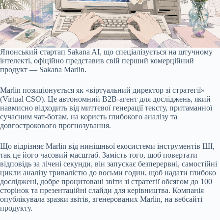
Японський стартап Sakana AI, що спеціалізується на штучному
інтелекті, офіційно представив свій перший комерційний
продукт — Sakana Marlin.
Marlin позиціонується як «віртуальний директор зі стратегії»
(Virtual CSO). Це автономний B2B-агент для досліджень, який
навмисно відходить від миттєвої генерації тексту, притаманної
сучасним чат-ботам, на користь глибокого аналізу та
довгострокового прогнозування.
Що відрізняє Marlin від нинішньої екосистеми інструментів ШІ,
так це його часовий масштаб. Замість того, щоб повертати
відповідь за лічені секунди, він запускає безперервні, самостійні
цикли аналізу тривалістю до восьми годин, щоб надати глибоко
досліджені, добре процитовані звіти зі стратегії обсягом до 100
сторінок та презентаційні слайди для керівництва. Компанія
опублікувала зразки звітів, згенерованих Marlin, на вебсайті
продукту.