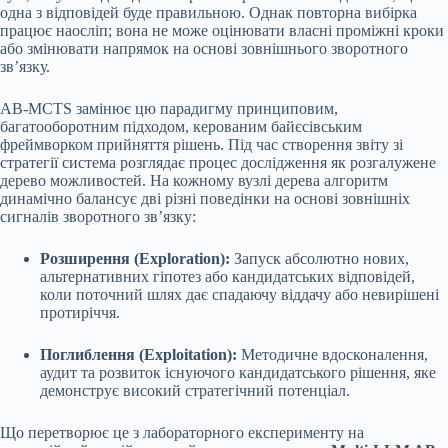
одна з відповідей буде правильною. Однак повторна вибірка
працює наосліп; вона не може оцінювати власні проміжні кроки
або змінювати напрямок на основі зовнішнього зворотного
зв’язку.
AB-MCTS замінює цю парадигму принциповим,
багатооборотним підходом, керованим байєсівським
фреймворком прийняття рішень. Під час створення звіту зі
стратегії система розглядає процес дослідження як розгалужене
дерево можливостей. На кожному вузлі дерева алгоритм
динамічно балансує дві різні поведінки на основі зовнішніх
сигналів зворотного зв’язку:
Розширення (Exploration):
Запуск абсолютно нових,
альтернативних гіпотез або кандидатських відповідей,
коли поточний шлях дає спадаючу віддачу або невирішені
протиріччя.
Поглиблення (Exploitation):
Методичне вдосконалення,
аудит та розвиток існуючого кандидатського рішення, яке
демонструє високий стратегічний потенціал.
Що перетворює це з лабораторного експерименту на