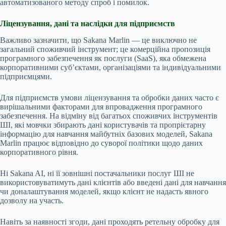
автоматизованого методу спроб і помилок.
Ліцензування, дані та наслідки для підприємств
Важливо зазначити, що Sakana Marlin — це виключно не
загальний споживчий інструмент; це комерційна пропозиція
програмного забезпечення як послуги (SaaS), яка обмежена
корпоративними суб’єктами, організаціями та індивідуальними
підприємцями.
Для підприємств умови ліцензування та обробки даних часто є
вирішальними факторами для впровадження програмного
забезпечення. На відміну від багатьох споживчих інструментів
ШІ, які мовчки збирають дані користувачів та пропрієтарну
інформацію для навчання майбутніх базових моделей, Sakana
Marlin працює відповідно до суворої політики щодо даних
корпоративного рівня.
Ні Sakana AI, ні її зовнішні постачальники послуг ШІ не
використовуватимуть дані клієнтів або введені дані для навчання
чи доналаштування моделей, якщо клієнт не надасть явного
дозволу на участь.
Навіть за наявності згоди, дані проходять ретельну обробку для