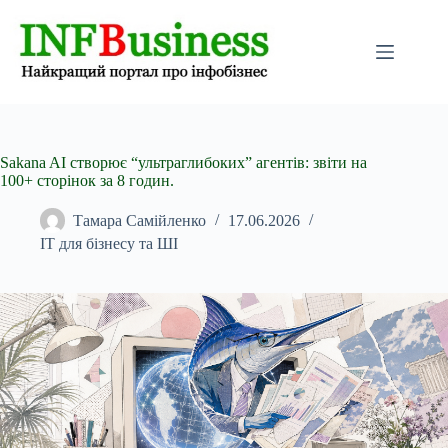
Перейти
до
вмісту
Sakana AI створює “ультраглибоких” агентів: звіти на
100+ сторінок за 8 годин.
Тамара Самійленко
17.06.2026
IT для бізнесу та ШІ