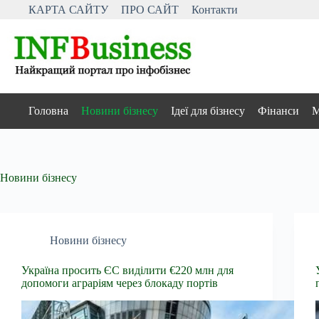
Перейти
КАРТА САЙТУ
ПРО САЙТ
Контакти
до
вмісту
Головна
Новини бізнесу
Ідеї для бізнесу
Фінанси
М
Новини бізнесу
Новини бізнесу
Україна просить ЄС виділити €220 млн для
допомоги аграріям через блокаду портів