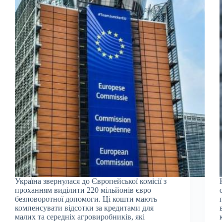
Україна звернулася до Європейської комісії з
проханням виділити 220 мільйонів євро
безповоротної допомоги. Ці кошти мають
компенсувати відсотки за кредитами для
малих та середніх агровиробників, які