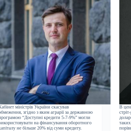
Кабінет міністрів України скасував
В цен
обмеження, згідно з яким аграрії за державною
стріт
програмою “Доступні кредити 5-7-9%” могли
долар
використовувати на фінансування оборотного
таких
капіталу не більше 20% від суми кредиту.
порів