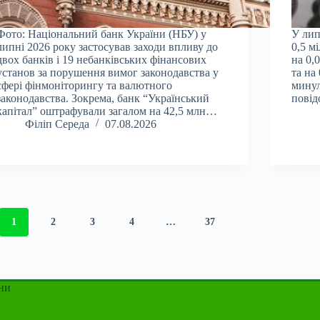
Фото: Національний банк України (НБУ) у
У лип
липні 2026 року застосував заходи впливу до
0,5 м
двох банків і 19 небанківських фінансових
на 0,
установ за порушення вимог законодавства у
та на
сфері фінмоніторингу та валютного
минул
законодавства. Зокрема, банк “Український
повід
капітал” оштрафували загалом на 42,5 млн…
Філіп Середа
07.08.2026
1
2
3
4
…
37
ни