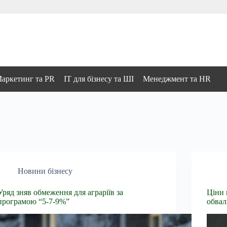
аркетинг та PR
IT для бізнесу та ШІ
Менеджмент та HR
Новини бізнесу
Уряд зняв обмеження для аграріїв за
Ціни 
програмою “5-7-9%”
обвал