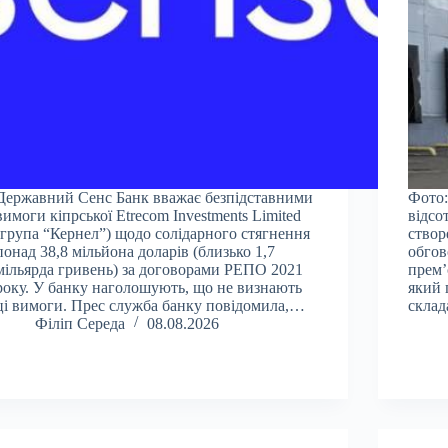
Державний Сенс Банк вважає безпідставними
Фото:
вимоги кіпрської Etrecom Investments Limited
відсо
(група “Кернел”) щодо солідарного стягнення
створ
понад 38,8 мільйона доларів (близько 1,7
обгов
мільярда гривень) за договорами РЕПО 2021
прем’
року. У банку наголошують, що не визнають
який 
ці вимоги. Прес служба банку повідомила,…
склад
Філіп Середа
08.08.2026