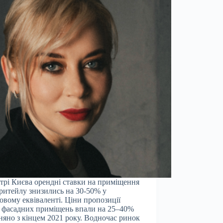
трі Києва орендні ставки на приміщення
-ритейлу знизились на 30-50% у
овому еквіваленті. Ціни пропозиції
 фасадних приміщень впали на 25–40%
няно з кінцем 2021 року. Водночас ринок